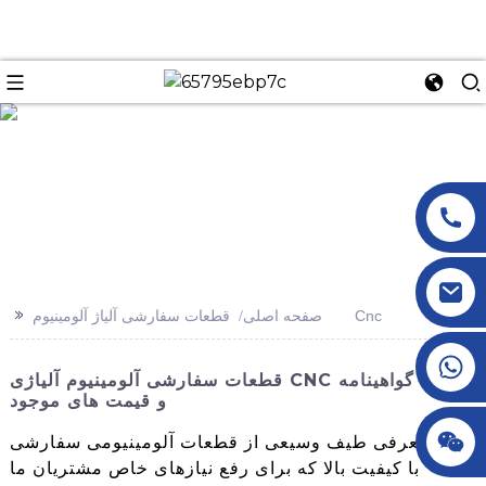
n
>>
قطعات سفارشی آلیاژ آلومینیوم Cnc
صفحه اصلی
+86 18145770882
قطعات سفارشی آلومینیوم آلیاژی CNC با گواهینامه CE
و قیمت های موجود
+86 18145770882
معرفی طیف وسیعی از قطعات آلومینیومی سفارشی CNC
با کیفیت بالا که برای رفع نیازهای خاص مشتریان ما