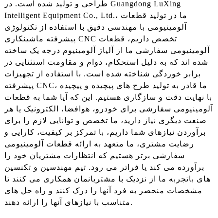
طراحی و تولید شده است. در Guangdong LuXing
Intelligent Equipment Co., Ltd.، ما در تولید قطعات
آلومینیومی با مهندسی دقیق با استفاده از تکنولوژی
پیشرفته ماشینکاری CNC تخصص داریم، قطعات
آلومینیومی سفارشی ما از آلیاژ آلومینیوم درجه یک ساخته
شده اند که به دلیل استحکام، دوام و مقاومت استثنایی در
برابر خوردگی شناخته شده است. با استفاده از تجهیزات
پیشرفته CNC، ما قادر به تولید طرح های پیچیده و پیچیده
با نهایت دقت و سازگاری هستیم. این که آیا شما به قطعات
آلومینیومی سفارشی برای خودرو، هوافضا، الکترونیک یا هر
صنعت دیگری نیاز دارید، ما تخصص و توانایی لازم را برای
برآوردن نیازهای شما داریم، با تمرکز بر کیفیت، کارایی و
رضایت مشتری، ما متعهد به ارائه قطعات آلومینیومی
سفارشی برتر هستیم که انتظارات مشتریان خود را
برآورده می کند یا فراتر می رود. تیم مهندسین و تکنسین
های باتجربه ما از نزدیک با مشتریانمان همکاری می کنند تا
مشخصات منحصر به فرد آنها را درک کنند و راه حل های
متناسب با نیازهای آنها را ارائه دهند.