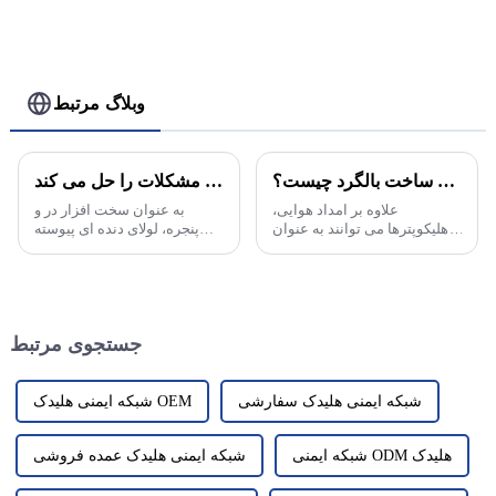
وبلاگ مرتبط
برنامه ریزی برای ساخت بالگرد چیست؟
افتادن برگ در؟ لولاها به راحتی آسیب می بینند؟ صدای باز و بسته شدن؟ لولای دنده ای پیوسته همه مشکلات را حل می کند!
علاوه بر امداد هوایی،
به عنوان سخت افزار در و
هلیکوپترها می توانند به عنوان
پنجره، لولای دنده ای پیوسته
ابزار گردشگری هوایی نیز عمل
مورد نیاز هر خانواده ای است که
کنند و فرصتی عالی برای
بازار بزرگی در جهان دارد و
مشرف شدن به پکن برای
لوازم جانبی مورد علاقه خانه
گردشگران فراهم کنند. یک
است. در مقایسه با هند سنتی ...
خبرنگار مطلع شد که پکن در
جستجوی مرتبط
حال حاضر...
شبکه ایمنی هلیدک سفارشی
شبکه ایمنی هلیدک OEM
شبکه ایمنی ODM هلیدک
شبکه ایمنی هلیدک عمده فروشی