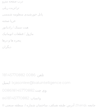
درب صفحه مترو
ترانزیت ریلی
پانل خورشیدی منظومه شمسی
خرپا صحنه
هیت سینک / رادیاتور
ماژول / قطعات اتوماتیک
پنجره ها و درها
دیگران
تماس با ما
تلفن: 0086 18145770882
ایمیل: lxjasonlee@lxaluintelligence.com
وی چت:
008618145770882
18145770882
واتساپ: 86
آدرس: طبقه همکف، ساختمان شماره 1، منطقه صنعتی 8 Zhanqi، جامعه