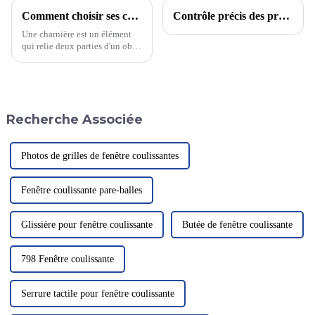
Comment choisir ses charnières ? Laquelle est la plus adaptée : charnière à engrenage continu ou charnière traditionnelle ?
Contrôle précis des processus de fusion et de coulée d'alliages d'aluminium : une analyse complète de l'introduction de l'alliage d'aluminium 6063.
Une charnière est un élément
qui relie deux parties d'un objet
et assure son mouvement. Elle
est largement utilisée pour les
portes et fenêtres, les armoires,
les meubles et d'autres
domaines. Avec le
Recherche Associée
développement de la
technologie, ses types et
fonctions ont évolué.
Photos de grilles de fenêtre coulissantes
Fenêtre coulissante pare-balles
Glissière pour fenêtre coulissante
Butée de fenêtre coulissante
798 Fenêtre coulissante
Serrure tactile pour fenêtre coulissante