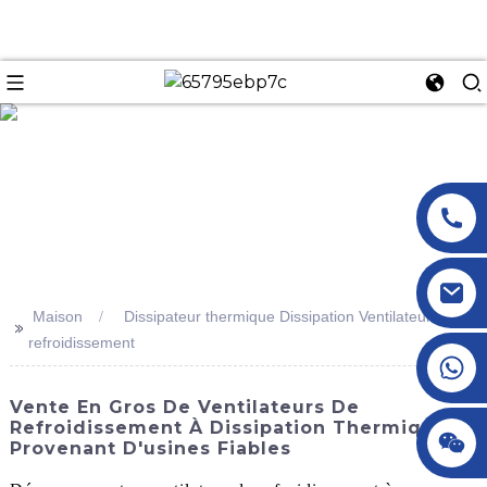
n
Maison
Dissipateur thermique Dissipation Ventilateur de
>>
refroidissement
+86 18145770882
Vente En Gros De Ventilateurs De
Refroidissement À Dissipation Thermique
+86 18145770882
Provenant D'usines Fiables