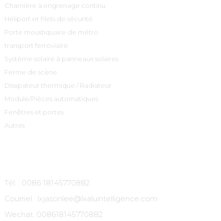
Charnière à engrenage continu
Héliport et filets de sécurité
Porte moustiquaire de métro
transport ferroviaire
Système solaire à panneaux solaires
Ferme de scène
Dissipateur thermique / Radiateur
Module/Pièces automatiques
Fenêtres et portes
Autres
Contactez-Nous
Tél. : 0086 18145770882
Courriel : lxjasonlee@lxaluintelligence.com
Wechat :
008618145770882