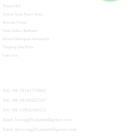
Transit Rel
Sistem Suria Panel Suria
Kekuda Pentas
Sinki haba / Radiator
Modul/Bahagian Automatik
Tingkap Dan Pintu
Lain-lain
Hubungi Kami
Tel: +86 18145770882
Tel: +86 18100267267
Tel: +86 15916100113
Emel: lvxing@lxaluintelligence.com
Emel: alexzeng@lxaluintelligence.com