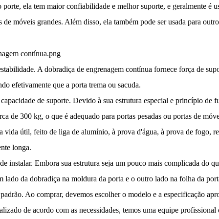
porte, ela tem maior confiabilidade e melhor suporte, e geralmente é 
as de móveis grandes. Além disso, ela também pode ser usada para outr
 estabilidade. A dobradiça de engrenagem contínua fornece força de su
ndo efetivamente que a porta trema ou sacuda.
te capacidade de suporte. Devido à sua estrutura especial e princípio d
erca de 300 kg, o que é adequado para portas pesadas ou portas de móve
 vida útil, feito de liga de alumínio, à prova d'água, à prova de fogo, r
ente longa.
l de instalar. Embora sua estrutura seja um pouco mais complicada do q
m lado da dobradiça na moldura da porta e o outro lado na folha da por
adrão. Ao comprar, devemos escolher o modelo e a especificação aprop
lizado de acordo com as necessidades, temos uma equipe profissional 