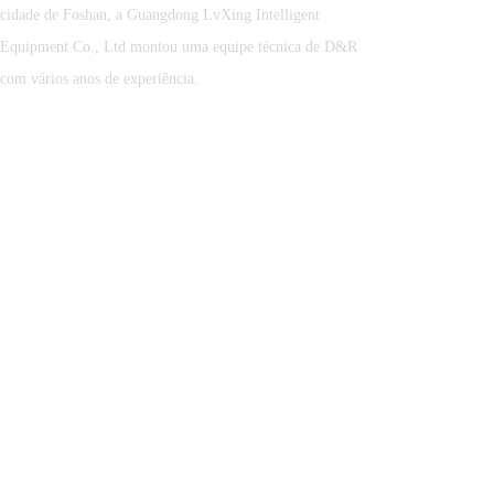
Luxing avança | A
cidade de Foshan, a Guangdong LvXing Intelligent
manufatura inteligente da
Luxing navega pelo mundo.
Equipment Co., Ltd montou uma equipe técnica de D&R
com vários anos de experiência.