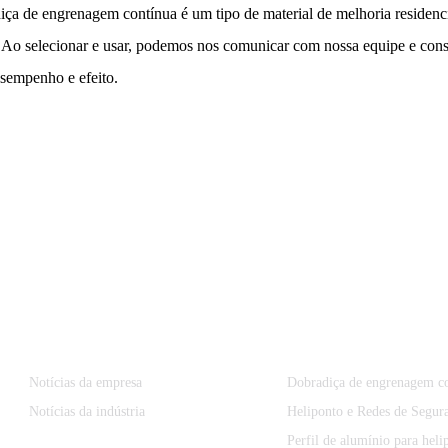
diça de engrenagem contínua é um tipo de material de melhoria residen
. Ao selecionar e usar, podemos nos comunicar com nossa equipe e consid
esempenho e efeito.
Informação
Categorias De Produto
Notícias da empresa
Dobradiça de engrenagem c
Notícias da indústria
Heliponto e Redes de Segur
Perfil de alumínio para heli