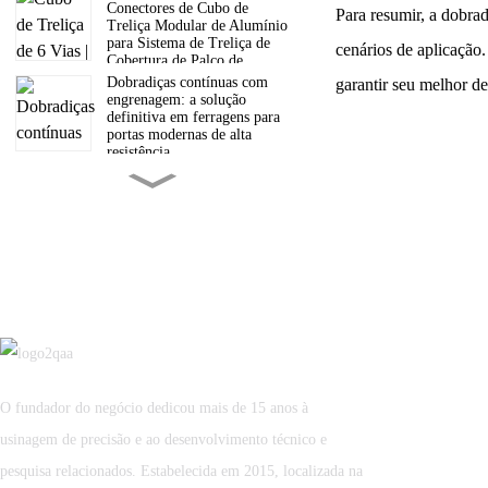
Conectores de Cubo de
Para resumir, a dobra
Treliça Modular de Alumínio
para Sistema de Treliça de
cenários de aplicação
Cobertura de Palco de
Shows, Casamentos e
Dobradiças contínuas com
garantir seu melhor d
Exposições
engrenagem: a solução
definitiva em ferragens para
portas modernas de alta
resistência.
Entendendo o Processo de
Extrusão de Alumínio: Um
Guia Completo
Equipe profissional da
Guangdong Luxing
Intelligent Equipment Co.,
Ltd. Estou com vocês.
Problema com helipontos em
telhados resolvido:
plataforma de pouso ultraleve
O fundador do negócio dedicou mais de 15 anos à
em liga de alumínio.
usinagem de precisão e ao desenvolvimento técnico e
Dia de envio do contêiner de
40HQ: Atravessando
pesquisa relacionados. Estabelecida em 2015, localizada na
montanhas e oceanos, a