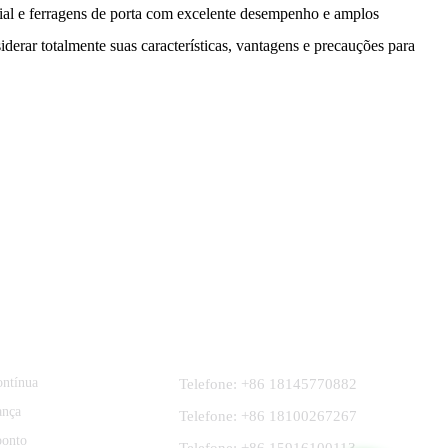
cial e ferragens de porta com excelente desempenho e amplos
erar totalmente suas características, vantagens e precauções para
s
Contate-Nos
ontínua
Telefone: +86 18145770882
ança
Telefone: +86 18100267267
ponto
Telefone: +86 15916100113