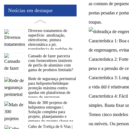
as comuns de pequeno 
Notícias em destaque
portas pesadas e port
roupas.
Diversos tratamentos de
superfície: anodização,
eletroforese, pintura
Característica 1: Boa
eletrostática a pó,
transferência de padrões de
de engrenagens, evita
madeira e muito mais.
Cansado de fazer parceria
Característica 2: For
com fornecedores instáveis ​​
de perfis de alumínio com
peso e a pressão de c
gama de produtos limitada?
Característica 3: Longa
Rede de segurança perimetral
para heliponto/helideque:
a vida útil é relativam
proteção máxima contra
quedas em plataformas de
Característica 4: Fáci
pouso de aeronaves.
Mais de 300 projetos de
simples. Basta fixar u
helipontos entregues |
Solução completa para
Temos cinco modelos p
projeto, planejamento e
entrega do projeto chave na
ou móveis. Ou persona
mão
Cubo de Treliça de 6 Vias |