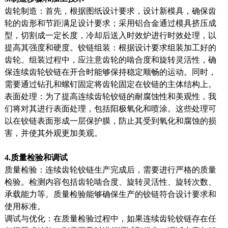
齿轮制造：首先，根据图纸设计要求，设计新模具，确保齿
轮的齿形和节距满足设计要求；采用铝合金通过模具挤压成
型，切割成一定长度，冷却后送入时效炉进行时效处理，以
提高其强度和硬度。铰链组装：根据设计要求组装加工好的
齿轮。组装过程中，应注意齿轮的啮合度和旋转灵活性，确
保连续齿轮铰链在开合时能够保持稳定顺畅的运动。同时，
需要通过钻孔和螺钉固定将齿轮固定在铰链的主体结构上。
表面处理：为了提高连续齿轮铰链的耐腐蚀性和美观性，我
们将对其进行表面处理，包括阳极氧化和喷涂。这些处理可
以在铰链表面形成一层保护膜，防止其受到氧化和腐蚀的损
害，并使其外观更加美观。
4.质量检验和调试
质量检验：连续齿轮铰链生产完成后，需要进行严格的质量
检验。检测内容包括齿轮啮合度、旋转灵活性、旋转次数、
承载能力等。质量检验能够确保生产的铰链符合设计要求和
使用标准。
调试与优化：在质量检验过程中，如果连续齿轮铰链存在任