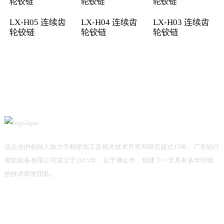
LX-H05 连续齿
LX-H04 连续齿
LX-H03 连续齿
轮铰链
轮铰链
轮铰链
该企业的创始人致力于精密加工及相关技术开发和研究超过15年。广东铝行
智能装备有限公司成立于2015年，位于佛山市，组建了一支具有多年经验
的技术研发团队。
信息