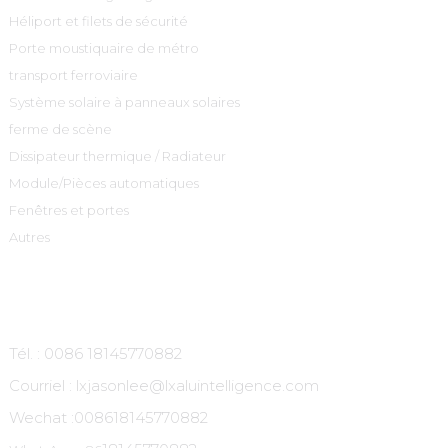
Héliport et filets de sécurité
Porte moustiquaire de métro
transport ferroviaire
Système solaire à panneaux solaires
ferme de scène
Dissipateur thermique / Radiateur
Module/Pièces automatiques
Fenêtres et portes
Autres
Contactez-Nous
Tél. : 0086 18145770882
Courriel : lxjasonlee@lxaluintelligence.com
Wechat :
008618145770882