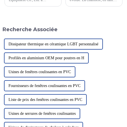
développé un filet de sécurité
que matériau de rénovation, est
révolutionnaire pour héliports,
la quincaillerie de la porte.
susceptible de révolutionner la
Largement utilisée partout dans
sécurité à l'atterrissage des
le monde, tant qu'il y a une
hélicoptères. Ce filet
porte, elle...
Recherche Associée
innovant...
Dissipateur thermique en céramique LGBT personnalisé
Profilés en aluminium OEM pour poutres en H
Usines de fenêtres coulissantes en PVC
Fournisseurs de fenêtres coulissantes en PVC
Liste de prix des fenêtres coulissantes en PVC
Usines de serrures de fenêtres coulissantes