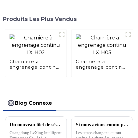
Produits Les Plus Vendus
Charnière à
Charnière à
engrenage continu
engrenage continu
LX-H02
LX-H05
Blog Connexe
Un nouveau filet de sécurité pour héliport améliore la sécurité aérienne
Si nous avions connu plus tôt les caractéristiques de la charnière à engrenage continu, nous n’aurions pas subi la perte de la charnière traditionnelle.
Guangdong LvXing Intelligent
Les temps changent, et tout
Equipment Co., Ltd. a
évolue. La charnière, en tant