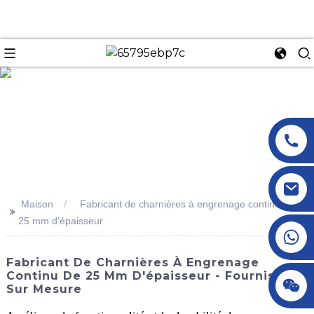
n
Maison
Fabricant de charnières à engrenage continu de
>>
25 mm d'épaisseur
+86 18145770882
Fabricant De Charnières À Engrenage
Continu De 25 Mm D'épaisseur - Fournisseur
+86 18145770882
Sur Mesure