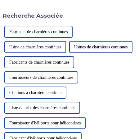
à relever de nouveaux défis et à
innovante de filet de sécurité.
continuer à fournir...
Ce nouveau système améliore
Recherche Associée
la sécurité globale des
héliports.
Fabricant de charnières continues
Usine de charnières continues
Usines de charnières continues
Fabricants de charnières continues
Fournisseurs de charnières continues
Citations à charnière continue
Liste de prix des charnières continues
Fournisseur d'héliports pour hélicoptères
Fabricant d'héliports pour hélicoptères