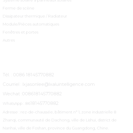
Système solaire à panneaux solaires
Ferme de scène
Dissipateur thermique / Radiateur
Module/Pièces automatiques
Fenêtres et portes
Autres
Contactez-Nous
Tél. : 0086 18145770882
Courriel : lxjasonlee@lxaluintelligence.com
Wechat :
008618145770882
18145770882
WhatsApp : 86
Adresse : rez-de-chaussée, bâtiment n° 1, zone industrielle 8
Zhanqi, communauté de Dachong, ville de Lishui, district de
Nanhai, ville de Foshan, province du Guangdong, Chine.