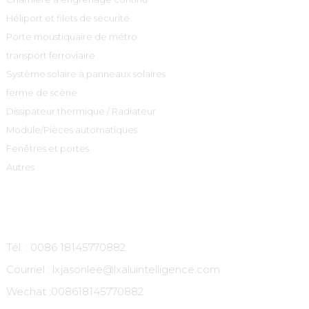
Héliport et filets de sécurité
Porte moustiquaire de métro
transport ferroviaire
Système solaire à panneaux solaires
ferme de scène
Dissipateur thermique / Radiateur
Module/Pièces automatiques
Fenêtres et portes
Autres
Contactez-Nous
Tél. : 0086 18145770882
Courriel : lxjasonlee@lxaluintelligence.com
Wechat :
008618145770882