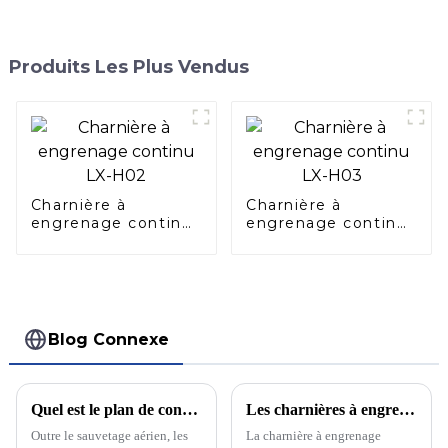
Produits Les Plus Vendus
Charnière à
Charnière à
engrenage continu
engrenage continu
LX-H02
LX-H03
Blog Connexe
Quel est le plan de construction de l'héliport ?
Les charnières à engrenage continu d'une quantité de 800 ont toutes été emballées et attendent la livraison.
Outre le sauvetage aérien, les
La charnière à engrenage