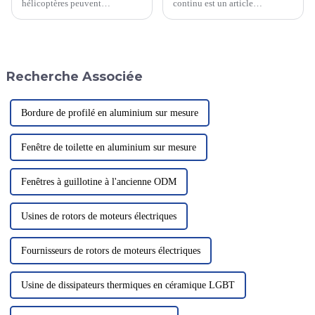
hélicoptères peuvent
continu est un article
également servir de moyens de
couramment utilisé pour relier
tourisme aérien, offrant aux
et soutenir portes, meubles,
touristes une excellente
machines et équipements. Sa
occasion de surplomber Pékin.
fonction principale est de
Un journaliste a appris que
permettre le mouvement relatif
Recherche Associée
Pékin…
entre deux objets.
Bordure de profilé en aluminium sur mesure
Fenêtre de toilette en aluminium sur mesure
Fenêtres à guillotine à l'ancienne ODM
Usines de rotors de moteurs électriques
Fournisseurs de rotors de moteurs électriques
Usine de dissipateurs thermiques en céramique LGBT