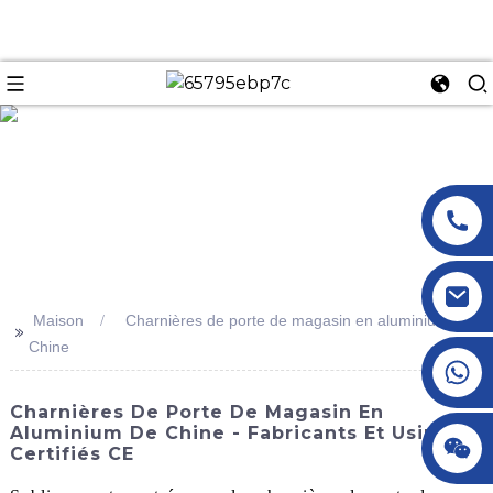
n
Maison
Charnières de porte de magasin en aluminium de
>>
Chine
+86 18145770882
Charnières De Porte De Magasin En
Aluminium De Chine - Fabricants Et Usines
+86 18145770882
Certifiés CE