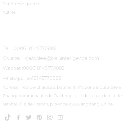
Fenêtres et portes
Autres
Contactez-Nous
Tél. : 0086 18145770882
Courriel : lxjasonlee@lxaluintelligence.com
Wechat :
008618145770882
18145770882
WhatsApp : 86
Adresse : rez-de-chaussée, bâtiment n° 1, zone industrielle 8
Zhanqi, communauté de Dachong, ville de Lishui, district de
Nanhai, ville de Foshan, province du Guangdong, Chine.