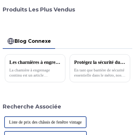
Produits Les Plus Vendus
Blog Connexe
Les charnières à engrenage continu d'une quantité de 800 ont toutes été emballées et attendent la livraison.
Protégez la sécurité du métro et montrez les avantages des profilés en aluminium !
La charnière à engrenage
En tant que barrière de sécurité
continu est un article
essentielle dans le métro, nos
couramment utilisé pour relier
portes palières de sécurité ont
et soutenir portes, meubles,
pour mission essentielle
machines et équipements. Sa
d'assurer la sécurité des
fonction principale est de
passagers. Derrière chaque
permettre le mouvement relatif
porte se cache l'engagement de
Recherche Associée
entre deux objets.
nos professionnels de
l'aluminium…
Liste de prix des châssis de fenêtre vintage