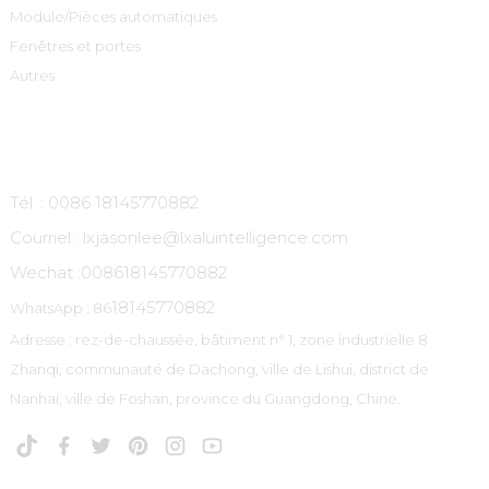
Module/Pièces automatiques
Fenêtres et portes
Autres
Contactez-Nous
Tél. : 0086 18145770882
Courriel : lxjasonlee@lxaluintelligence.com
Wechat :
008618145770882
18145770882
WhatsApp : 86
Adresse : rez-de-chaussée, bâtiment n° 1, zone industrielle 8
Zhanqi, communauté de Dachong, ville de Lishui, district de
Nanhai, ville de Foshan, province du Guangdong, Chine.