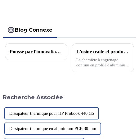
Blog Connexe
Poussé par l'innovation, à la tête d'une nouvelle ère de production industrielle d'aluminium
L'usine traite et produit de grandes quantités de charnières à engrenages continus.
La charnière à engrenage
continu en profilé d'aluminium
est une charnière en alliage
d'aluminium haute performance
et durable, largement utilisée
pour l'installation de portes
robustes et industrielles. Ce
Recherche Associée
type de charnière…
Dissipateur thermique pour HP Probook 440 G5
Dissipateur thermique en aluminium PCB 30 mm