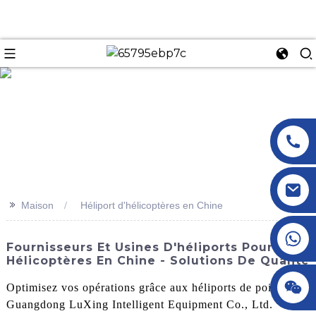
n
>>
Maison
Héliport d'hélicoptères en Chine
+86 18145770882
Fournisseurs Et Usines D'héliports Pour
Hélicoptères En Chine - Solutions De Qualité
+86 18145770882
Optimisez vos opérations grâce aux héliports de pointe de
Guangdong LuXing Intelligent Equipment Co., Ltd.