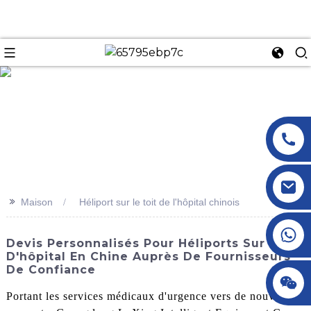
n
>>
Maison
Héliport sur le toit de l'hôpital chinois
+86 18145770882
Devis Personnalisés Pour Héliports Sur Toit
D'hôpital En Chine Auprès De Fournisseurs
De Confiance
+86 18145770882
Portant les services médicaux d'urgence vers de nouveaux