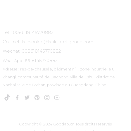
Contactez-Nous
Tél. : 0086 18145770882
Courriel : lxjasonlee@lxaluintelligence.com
Wechat :
008618145770882
18145770882
WhatsApp : 86
Adresse : rez-de-chaussée, bâtiment n° 1, zone industrielle 8
Zhanqi, communauté de Dachong, ville de Lishui, district de
Nanhai, ville de Foshan, province du Guangdong, Chine.
Copyright © 2024 Goodao.cn Tous droits réservés