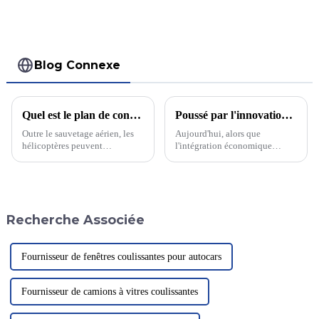
Blog Connexe
Quel est le plan de construction de l'héliport ?
Poussé par l'innovation, à la tête d'une nouvelle ère de production industrielle d'aluminium
Outre le sauvetage aérien, les
Aujourd'hui, alors que
hélicoptères peuvent
l'intégration économique
également servir de moyens de
mondiale et la concurrence
tourisme aérien, offrant aux
industrielle deviennent de plus
touristes une excellente
en plus féroces, l'industrie
occasion de surplomber Pékin.
manufacturière chinoise
Un journaliste a appris que
promeut constamment la
Recherche Associée
Pékin…
modernisation et la
transformation industrielles
avec ...
Fournisseur de fenêtres coulissantes pour autocars
Fournisseur de camions à vitres coulissantes