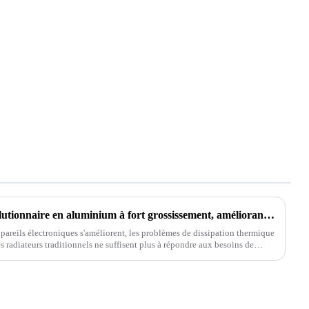
Lancement du radiateur révolutionnaire en aluminium à fort grossissement, améliorant considérablement l'efficacité de la dissipation thermique
areils électroniques s'améliorent, les problèmes de dissipation thermique
s radiateurs traditionnels ne suffisent plus à répondre aux besoins de
performances.