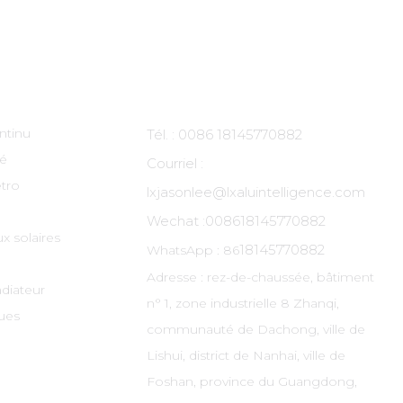
ts
Contactez-Nous
ntinu
Tél. : 0086 18145770882
té
Courriel :
tro
lxjasonlee@lxaluintelligence.com
Wechat :
008618145770882
x solaires
18145770882
WhatsApp : 86
Adresse : rez-de-chaussée, bâtiment
adiateur
n° 1, zone industrielle 8 Zhanqi,
ues
communauté de Dachong, ville de
Lishui, district de Nanhai, ville de
Foshan, province du Guangdong,