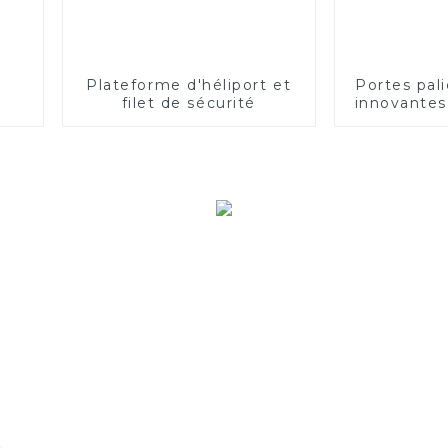
Plateforme d'héliport et
Portes pal
filet de sécurité
innovantes
de point
sécuri