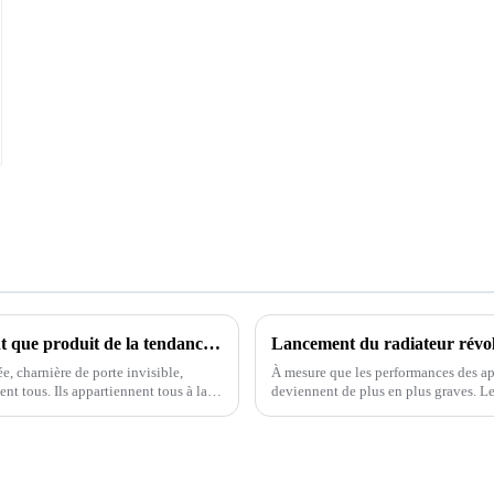
Quel est l'attrait de la charnière à engrenage continu en tant que produit de la tendance de développement de l'époque ?
, charnière de porte invisible,
À mesure que les performances des app
nt tous. Ils appartiennent tous à la
deviennent de plus en plus graves. Le
refroidissement des appareils hautes 