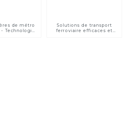
ières de métro
Solutions de transport
 - Technologie
ferroviaire efficaces et
e Normes de
fiables
té strictes