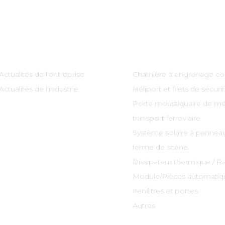
Information
Catégories De Produi
Actualités de l'entreprise
Charnière à engrenage co
Actualités de l'industrie
Héliport et filets de sécuri
Porte moustiquaire de mé
transport ferroviaire
Système solaire à panneau
ferme de scène
Dissipateur thermique / R
Module/Pièces automatiq
Fenêtres et portes
Autres