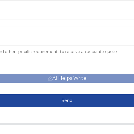
AI Helps Write
Send