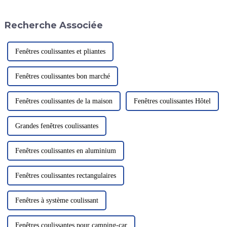
propriétés telles que la légèreté,
sécurité à l'atterrissage des
la haute résistance et la
hélicoptères. Ce filet
Recherche Associée
résistance à la corrosion...
innovant...
Fenêtres coulissantes et pliantes
Fenêtres coulissantes bon marché
Fenêtres coulissantes de la maison
Fenêtres coulissantes Hôtel
Grandes fenêtres coulissantes
Fenêtres coulissantes en aluminium
Fenêtres coulissantes rectangulaires
Fenêtres à système coulissant
Fenêtres coulissantes pour camping-car