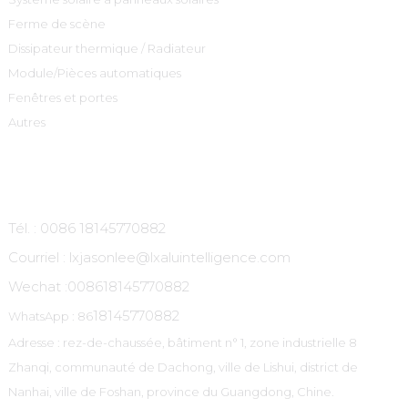
Ferme de scène
Dissipateur thermique / Radiateur
Module/Pièces automatiques
Fenêtres et portes
Autres
Contactez-Nous
Tél. : 0086 18145770882
Courriel : lxjasonlee@lxaluintelligence.com
Wechat :
008618145770882
18145770882
WhatsApp : 86
Adresse : rez-de-chaussée, bâtiment n° 1, zone industrielle 8
Zhanqi, communauté de Dachong, ville de Lishui, district de
Nanhai, ville de Foshan, province du Guangdong, Chine.