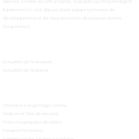
associés. Fondée en 2015 à Foshan, Guangdong LvXing Intelligent
Equipment Co., Ltd. dispose d'une équipe technique de
développement et de réparation forte de plusieurs années
d'expérience.
Information
Actualités de l'entreprise
Actualités de l'industrie
Catégories De Produits
Charnière à engrenage continu
Héliport et filets de sécurité
Porte moustiquaire de métro
transport ferroviaire
Système solaire à panneaux solaires