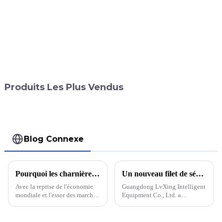
Produits Les Plus Vendus
Blog Connexe
Pourquoi les charnières à engrenage continu sont-elles si populaires ? Après avoir lu cette nouvelle, vous allez devoir revoir votre perception des charnières !
Un nouveau filet de sécurité pour héliport améliore la sécurité aérienne
Avec la reprise de l'économie
Guangdong LvXing Intelligent
mondiale et l'essor des marchés
Equipment Co., Ltd. a
émergents, les profilés en
développé un filet de sécurité
aluminium sont privilégiés en
révolutionnaire pour héliports,
raison de leurs excellentes
susceptible de révolutionner la