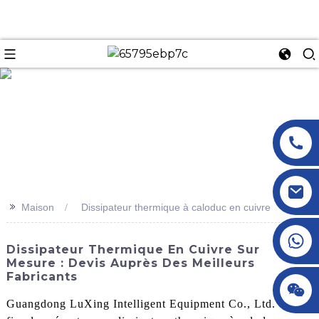
n
>>
Maison
Dissipateur thermique à caloduc en cuivre
+86 18145770882
Dissipateur Thermique En Cuivre Sur
Mesure : Devis Auprès Des Meilleurs
Fabricants
+86 18145770882
Guangdong LuXing Intelligent Equipment Co., Ltd. est