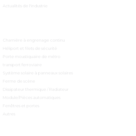
Actualités de l'industrie
Catégories De Produits
Charnière à engrenage continu
Héliport et filets de sécurité
Porte moustiquaire de métro
transport ferroviaire
Système solaire à panneaux solaires
Ferme de scène
Dissipateur thermique / Radiateur
Module/Pièces automatiques
Fenêtres et portes
Autres
Contactez-Nous