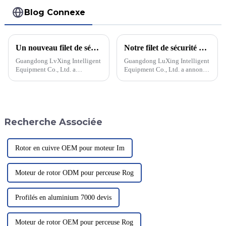
Blog Connexe
Un nouveau filet de sécurité pour héliport améliore la sécurité aérienne
Notre filet de sécurité a grandement amélioré la sécurité de l'héliport
Guangdong LvXing Intelligent
Guangdong LuXing Intelligent
Equipment Co., Ltd. a
Equipment Co., Ltd. a annoncé
développé un filet de sécurité
des avancées significatives en
révolutionnaire pour héliports,
matière de sécurité des
susceptible de révolutionner la
héliports grâce à sa technologie
sécurité à l'atterrissage des
innovante de filet de sécurité.
hélicoptères. Ce filet
Ce nouveau système améliore
Recherche Associée
innovant...
la sécurité globale des
héliports.
Rotor en cuivre OEM pour moteur Im
Moteur de rotor ODM pour perceuse Rog
Profilés en aluminium 7000 devis
Moteur de rotor OEM pour perceuse Rog