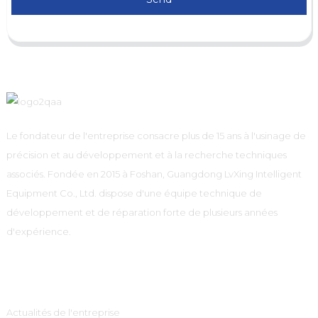
Le fondateur de l'entreprise consacre plus de 15 ans à l'usinage de
précision et au développement et à la recherche techniques
associés. Fondée en 2015 à Foshan, Guangdong LvXing Intelligent
Equipment Co., Ltd. dispose d'une équipe technique de
développement et de réparation forte de plusieurs années
d'expérience.
Information
Actualités de l'entreprise