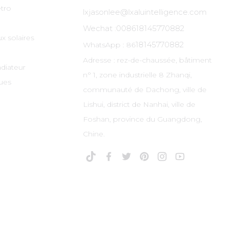
tro
lxjasonlee@lxaluintelligence.com
Wechat :
008618145770882
x solaires
18145770882
WhatsApp : 86
Adresse : rez-de-chaussée, bâtiment
adiateur
n° 1, zone industrielle 8 Zhanqi,
ues
communauté de Dachong, ville de
Lishui, district de Nanhai, ville de
Foshan, province du Guangdong,
Chine.