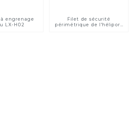
 à engrenage
Filet de sécurité
nu LX-H02
périmétrique de l'héliport
(manuel)