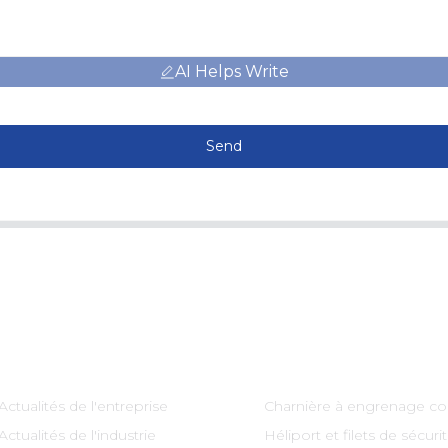
AI Helps Write
Send
Information
Catégories De Produi
Actualités de l'entreprise
Charnière à engrenage co
Actualités de l'industrie
Héliport et filets de sécuri