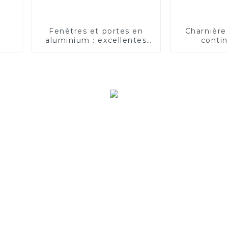
Fenêtres et portes en
Charnière
aluminium : excellentes
conti
en termes d'isolation
thermique et phonique