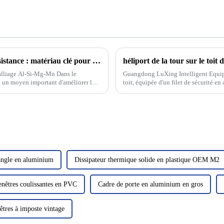
Nouvel alliage d'aluminium moulé sous pression à haute résistance : matériau clé pour l'allègement et l'amélioration des performances des véhicules automobiles
héliport de la tour sur le toit 
l'alliage Al-Si-Mg-Mn Dans le
Guangdong LuXing Intelligent Equipm
u un moyen important d'améliorer la
toit, équipée d'un filet de sécurité 
améliorer la sécurité et l'efficacité.
'angle en aluminium
Dissipateur thermique solide en plastique OEM M2
enêtres coulissantes en PVC
Cadre de porte en aluminium en gros
nêtres à imposte vintage