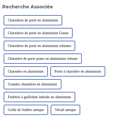
technologie de charnière de
plateforme. Cette conception
Recherche Associée
pointe...
innovante vise à améliorer la
sécurité et l'efficacité.
Charnières de porte en aluminium
Charnières de porte en aluminium Giesse
Charnières de porte en aluminium robustes
Charnière de porte piano en aluminium robuste
Charnière en aluminium
Porte à charnière en aluminium
Grandes charnières en aluminium
Fenêtres à guillotine latérale en aluminium
Grille de fenêtre antique
Vitrail antique