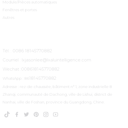
Module/Pièces automatiques
Fenêtres et portes
Autres
Contactez-Nous
Tél. : 0086 18145770882
Courriel : lxjasonlee@lxaluintelligence.com
Wechat :
008618145770882
18145770882
WhatsApp : 86
Adresse : rez-de-chaussée, bâtiment n° 1, zone industrielle 8
Zhanqi, communauté de Dachong, ville de Lishui, district de
Nanhai, ville de Foshan, province du Guangdong, Chine.