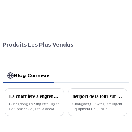
Produits Les Plus Vendus
Blog Connexe
La charnière à engrenage continu révolutionnaire transforme la conception des portes
héliport de la tour sur le toit de l'hélicoptère
Guangdong LvXing Intelligent
Guangdong LuXing Intelligent
Equipment Co., Ltd. a dévoilé
Equipment Co., Ltd. a
sa charnière à engrenage
récemment dévoilé une
continu révolutionnaire, une
nouvelle tour d'hélicoptère sur
avancée majeure dans la
le toit, équipée d'un filet de
conception des portes. Cette
sécurité en aluminium et d'une