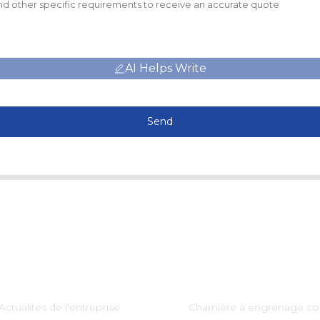
AI Helps Write
Send
Information
Catégories De Produi
Actualités de l'entreprise
Charnière à engrenage co