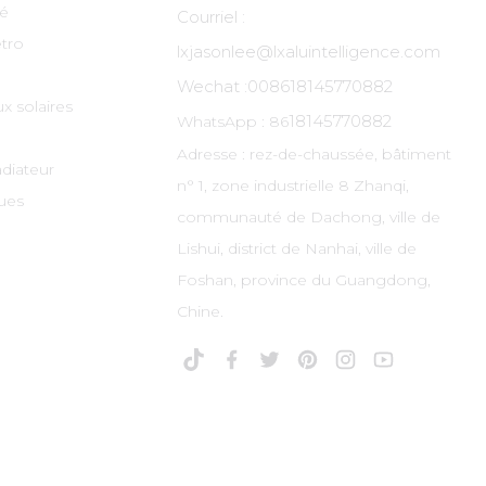
té
Courriel :
tro
lxjasonlee@lxaluintelligence.com
Wechat :
008618145770882
x solaires
18145770882
WhatsApp : 86
Adresse : rez-de-chaussée, bâtiment
adiateur
n° 1, zone industrielle 8 Zhanqi,
ues
communauté de Dachong, ville de
Lishui, district de Nanhai, ville de
Foshan, province du Guangdong,
Chine.