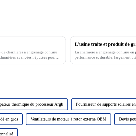
L'usine traite et produit de g
e de charnières à engrenage continu,
La charnière à engrenage continu en 
charnières avancées, réputées pour
performance et durable, largement util
charnière…
sipateur thermique du processeur Argb
Fournisseur de supports solaires e
udé en gros
Ventilateurs de moteur à rotor externe OEM
Devis pou
onnalisé