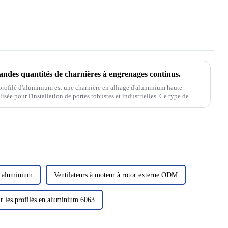
randes quantités de charnières à engrenages continus.
profilé d'aluminium est une charnière en alliage d'aluminium haute
isée pour l'installation de portes robustes et industrielles. Ce type de
n aluminium
Ventilateurs à moteur à rotor externe ODM
r les profilés en aluminium 6063