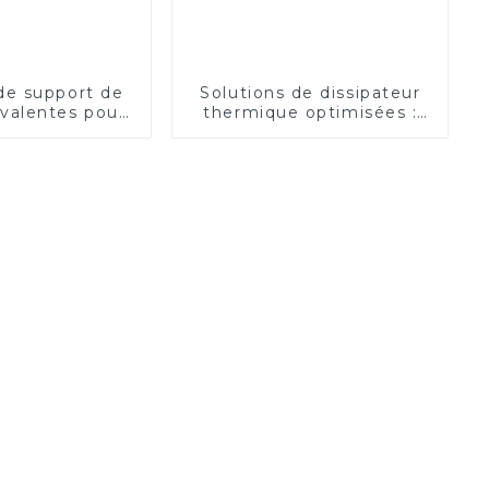
de support de
Solutions de dissipateur
valentes pour
thermique optimisées :
ité optimale
amélioration de la gestion
thermique