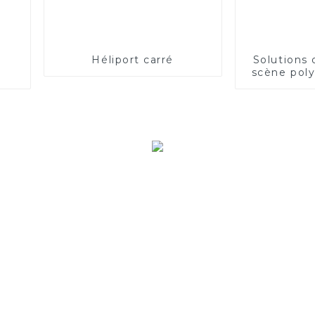
Héliport carré
Solutions 
scène poly
une sécur