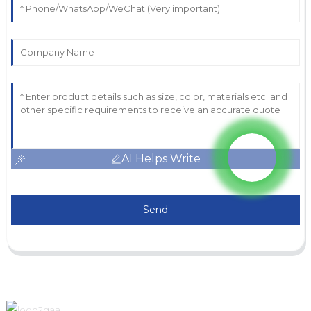
AI Helps Write
Send