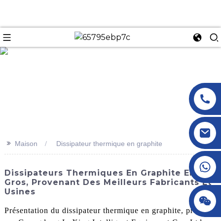
n
>>
Maison
Dissipateur thermique en graphite
+86 18145770882
Dissipateurs Thermiques En Graphite En
Gros, Provenant Des Meilleurs Fabricants Et
Usines
+86 18145770882
Présentation du dissipateur thermique en graphite, produit