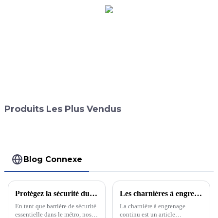
Produits Les Plus Vendus
Blog Connexe
Protégez la sécurité du métro et montrez les avantages des profilés en aluminium !
Les charnières à engrenage continu d'une quantité de 800 ont toutes été emballées et attendent la livraison.
En tant que barrière de sécurité
La charnière à engrenage
essentielle dans le métro, nos
continu est un article