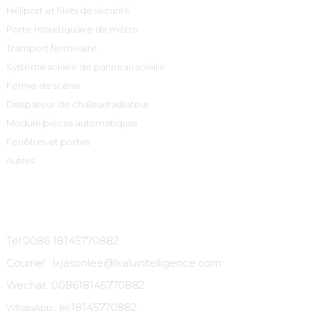
Héliport et filets de sécurité
Porte moustiquaire de métro
Transport ferroviaire
Système solaire de panneau solaire
Ferme de scène
Dissipateur de chaleur/radiateur
Module/pièces automatiques
Fenêtres et portes
Autres
Contactez-Nous
Tél:0086 18145770882
Courriel : lxjasonlee@lxaluintelligence.com
Wechat :
008618145770882
18145770882
WhatsApp : 86