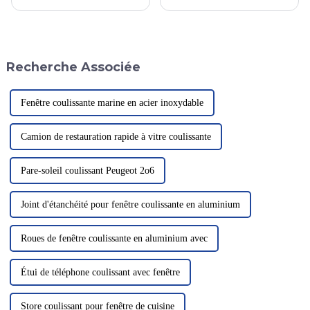
portes palières de sécurité ont
couramment utilisé pour relier
pour mission essentielle
et soutenir portes, meubles,
d'assurer la sécurité des
machines et équipements. Sa
passagers. Derrière chaque
fonction principale est de
porte se cache l'engagement de
permettre le mouvement relatif
Recherche Associée
nos professionnels de
entre deux objets.
l'aluminium…
Fenêtre coulissante marine en acier inoxydable
Camion de restauration rapide à vitre coulissante
Pare-soleil coulissant Peugeot 2o6
Joint d'étanchéité pour fenêtre coulissante en aluminium
Roues de fenêtre coulissante en aluminium avec
Étui de téléphone coulissant avec fenêtre
Store coulissant pour fenêtre de cuisine