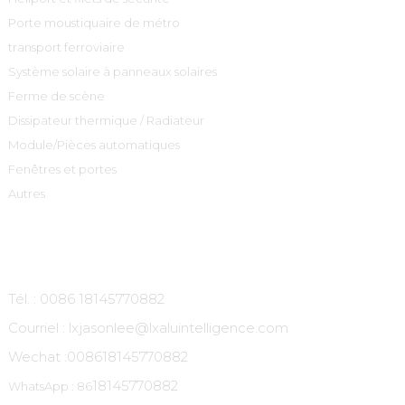
Porte moustiquaire de métro
transport ferroviaire
Système solaire à panneaux solaires
Ferme de scène
Dissipateur thermique / Radiateur
Module/Pièces automatiques
Fenêtres et portes
Autres
Contactez-Nous
Tél. : 0086 18145770882
Courriel : lxjasonlee@lxaluintelligence.com
Wechat :
008618145770882
18145770882
WhatsApp : 86