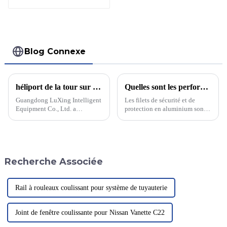
excellentes en
termes d'isolation
thermique et
phonique
Blog Connexe
héliport de la tour sur le toit de l'hélicoptère
Quelles sont les performances des filets de clôture et de sécurité en aluminium ? Sont-ils vraiment si performants ?
Guangdong LuXing Intelligent
Les filets de sécurité et de
Equipment Co., Ltd. a
protection en aluminium sont
récemment dévoilé une
des filets construits en haute
nouvelle tour d'hélicoptère sur
altitude pour prévenir les
le toit, équipée d'un filet de
chutes, et qui offrent de
sécurité en aluminium et d'une
nombreuses applications.
plateforme. Cette conception
Quelles sont leurs
Recherche Associée
innovante vise à améliorer la
performances ? Découvrons
sécurité et l'efficacité.
ensemble…
Rail à rouleaux coulissant pour système de tuyauterie
Joint de fenêtre coulissante pour Nissan Vanette C22