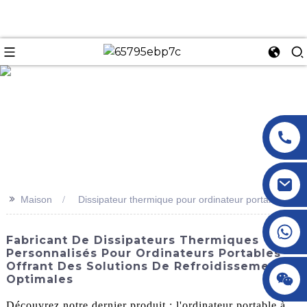
n
>>
Maison
Dissipateur thermique pour ordinateur portable
+86 18145770882
Fabricant De Dissipateurs Thermiques
Personnalisés Pour Ordinateurs Portables
Offrant Des Solutions De Refroidissement
+86 18145770882
Optimales
Découvrez notre dernier produit : l'ordinateur portable à