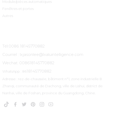
Module/pièces automatiques
Fenêtres et portes
Autres
Contactez-Nous
Tél:0086 18145770882
Courriel : lxjasonlee@lxaluintelligence.com
Wechat :
008618145770882
18145770882
WhatsApp : 86
Adresse : rez-de-chaussée, bâtiment n°1, zone industrielle 8
Zhanqi, communauté de Dachong, ville de Lishui, district de
Nanhai, ville de Foshan, province du Guangdong, Chine.