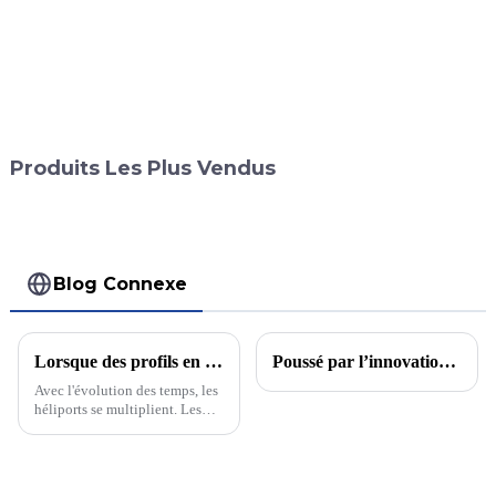
Produits Les Plus Vendus
Blog Connexe
Lorsque des profils en aluminium sont combinés, pensez-vous qu'il s'agit d'un filet de sécurité pour périmètre d'héliport ?
Poussé par l’innovation, menant une nouvelle ère de production industrielle d’aluminium
Avec l'évolution des temps, les
héliports se multiplient. Les
hélicoptères sont utilisés pour
le sauvetage médical et le
tourisme. Afin de répondre aux
exigences et à l'acceptation, la