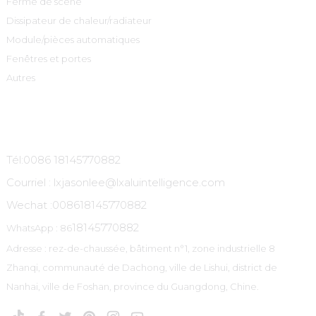
Ferme de scène
Dissipateur de chaleur/radiateur
Module/pièces automatiques
Fenêtres et portes
Autres
Contactez-Nous
Tél:0086 18145770882
Courriel : lxjasonlee@lxaluintelligence.com
Wechat :
008618145770882
18145770882
WhatsApp : 86
Adresse : rez-de-chaussée, bâtiment n°1, zone industrielle 8
Zhanqi, communauté de Dachong, ville de Lishui, district de
Nanhai, ville de Foshan, province du Guangdong, Chine.