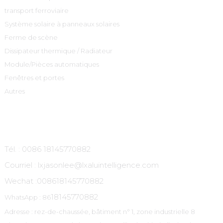
transport ferroviaire
Système solaire à panneaux solaires
Ferme de scène
Dissipateur thermique / Radiateur
Module/Pièces automatiques
Fenêtres et portes
Autres
Contactez-Nous
Tél. : 0086 18145770882
Courriel : lxjasonlee@lxaluintelligence.com
Wechat :
008618145770882
18145770882
WhatsApp : 86
Adresse : rez-de-chaussée, bâtiment n° 1, zone industrielle 8