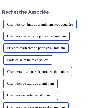
fonction principale est de
occasion de surplomber Pékin.
permettre le mouvement relatif
Un journaliste a appris que
Recherche Associée
entre deux objets.
Pékin…
Charnière continue en aluminium avec gouttière
Charnières de cadre de porte en aluminium
Prix ​​des charnières de porte en aluminium
Porte en aluminium en pouces
Charnières pivotantes de porte en aluminium
Charnières de cadre en aluminium
Charnière de portail en aluminium
Charnières de porte en verre et aluminium