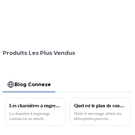
Produits Les Plus Vendus
Blog Connexe
Les charnières à engrenage continu d'une quantité de 800 ont toutes été emballées et attendent la livraison.
Quel est le plan de construction de l'héliport ?
La charnière à engrenage
Outre le sauvetage aérien, les
continu est un article
hélicoptères peuvent
couramment utilisé pour relier
également servir de moyens de
et soutenir portes, meubles,
tourisme aérien, offrant aux
machines et équipements. Sa
touristes une excellente