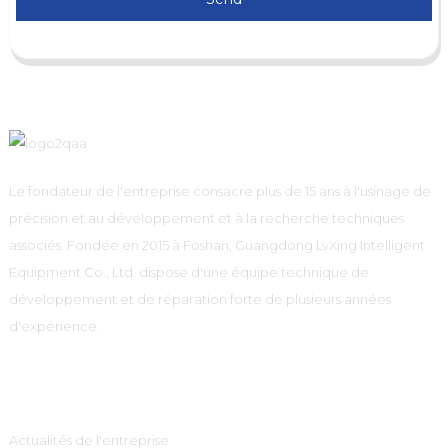
Le fondateur de l'entreprise consacre plus de 15 ans à l'usinage de
précision et au développement et à la recherche techniques
associés. Fondée en 2015 à Foshan, Guangdong LvXing Intelligent
Equipment Co., Ltd. dispose d'une équipe technique de
développement et de réparation forte de plusieurs années
d'expérience.
Information
Actualités de l'entreprise