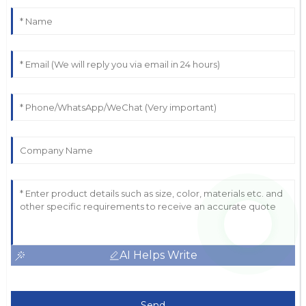
AI Helps Write
Send