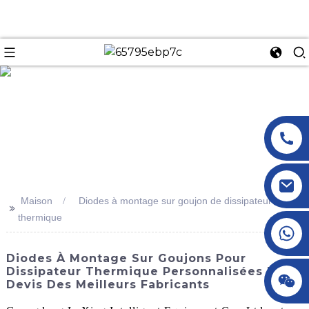
n
Maison
Diodes à montage sur goujon de dissipateur
>>
thermique
+86 18145770882
Diodes À Montage Sur Goujons Pour
Dissipateur Thermique Personnalisées |
+86 18145770882
Devis Des Meilleurs Fabricants