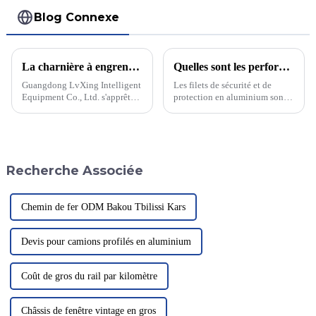
Blog Connexe
La charnière à engrenage continu marquera-t-elle le début d’une nouvelle tendance ?
Quelles sont les performances des filets de clôture et de sécurité en aluminium ? Sont-ils vraiment si performants ?
Guangdong LvXing Intelligent
Les filets de sécurité et de
Equipment Co., Ltd. s'apprête à
protection en aluminium sont
révolutionner le secteur grâce à
des filets construits en haute
sa technologie innovante de
altitude pour prévenir les
charnières à engrenage continu.
chutes, et qui offrent de
Cette avancée devrait ouvrir
nombreuses applications.
une nouvelle ère…
Quelles sont leurs
Recherche Associée
performances ? Découvrons
ensemble…
Chemin de fer ODM Bakou Tbilissi Kars
Devis pour camions profilés en aluminium
Coût de gros du rail par kilomètre
Châssis de fenêtre vintage en gros