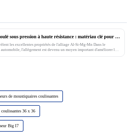
Nouvel alliage d'aluminium moulé sous pression à haute résistance : matériau clé pour l'allègement et l'amélioration des performances des véhicules automobiles
vèlent les excellentes propriétés de l'alliage Al-Si-Mg-Mn Dans le
 automobile, l'allègement est devenu un moyen important d'améliorer la
eurs de moustiquaires coulissantes
 coulissantes 36 x 36
seur Big I7