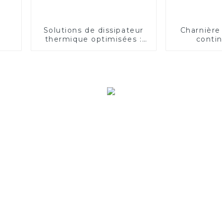
Solutions de dissipateur
Charnière
thermique optimisées :
conti
amélioration de la gestion
thermique