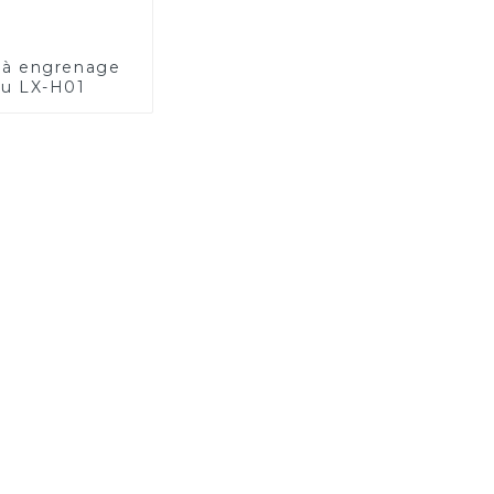
 à engrenage
nu LX-H01