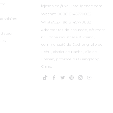
tro
lxjasonlee@lxaluintelligence.com
Wechat :
008618145770882
x solaires
18145770882
WhatsApp : 86
Adresse : rez-de-chaussée, bâtiment
adiateur
n° 1, zone industrielle 8 Zhanqi,
ues
communauté de Dachong, ville de
Lishui, district de Nanhai, ville de
Foshan, province du Guangdong,
Chine.