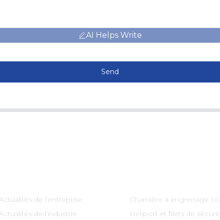
AI Helps Write
Send
Information
Catégories De Produi
Actualités de l'entreprise
Charnière à engrenage co
Actualités de l'industrie
Héliport et filets de sécuri