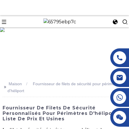
n
Maison
Fournisseur de filets de sécurité pour périmètre
>>
d'héliport
+86 18145770882
Fournisseur De Filets De Sécurité
Personnalisés Pour Périmètres D'héliports -
+86 18145770882
Liste De Prix Et Usines