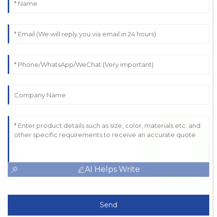
AI Helps Write
Send