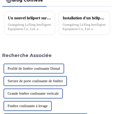
Blog Connexe
Un nouvel héliport sur le toit de l'hôpital pour améliorer les interventions d'urgence
Installation d'un héliport pour hélicoptères sur un navire
Guangdong LuXing Intelligent
Guangdong LuXing Intelligent
Equipment Co., Ltd. a
Equipment Co., Ltd. a
récemment dévoilé son dernier
récemment achevé l'installation
projet : l'installation réussie
d'un héliport pour hélicoptères
d'une hélisurface ultramoderne
sur son navire, marquant ainsi
sur le toit d'un hôpital local.
une étape importante pour
L'hélisurface, équipée...
l'entreprise. L'installation de
Recherche Associée
l'héliport sur le navire...
Profilé de fenêtre coulissante Domal
Serrure de porte coulissante de fenêtre
Grande fenêtre coulissante verticale
Fenêtre coulissante à levage