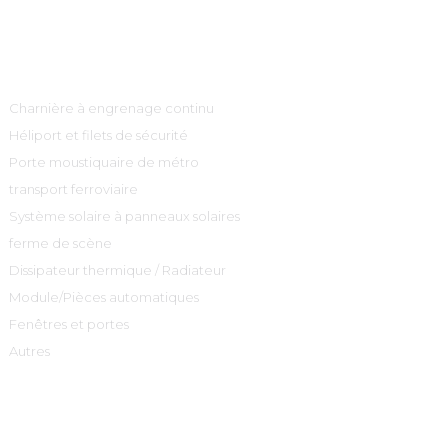
Catégories De Produits
Charnière à engrenage continu
Héliport et filets de sécurité
Porte moustiquaire de métro
transport ferroviaire
Système solaire à panneaux solaires
ferme de scène
Dissipateur thermique / Radiateur
Module/Pièces automatiques
Fenêtres et portes
Autres
Contactez-Nous