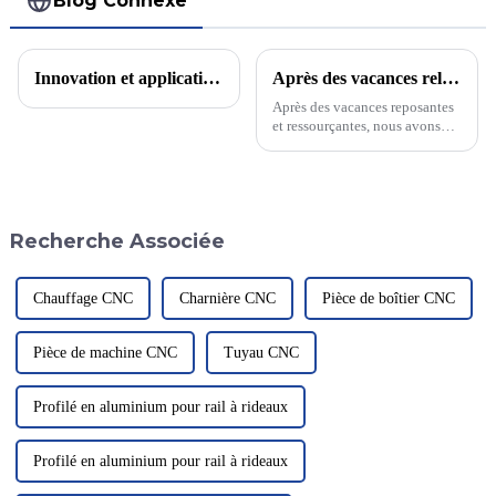
Blog Connexe
Innovation et application des matériaux en alliage d'aluminium dans le domaine des véhicules à énergie nouvelle
Après des vacances relaxantes et ressourçantes
Après des vacances reposantes
et ressourçantes, nous avons
enfin repris le travail pour la
nouvelle année. Les employés
sont revenus de vacances, prêts
à relever de nouveaux défis et à
continuer à fournir...
Recherche Associée
Chauffage CNC
Charnière CNC
Pièce de boîtier CNC
Pièce de machine CNC
Tuyau CNC
Profilé en aluminium pour rail à rideaux
Profilé en aluminium pour rail à rideaux