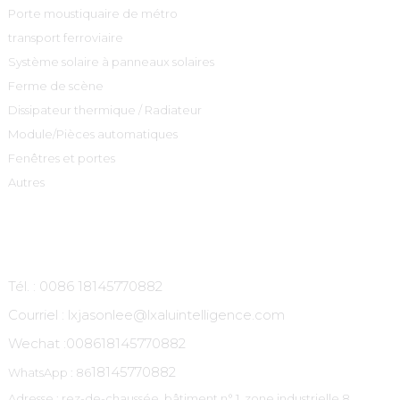
Porte moustiquaire de métro
transport ferroviaire
Système solaire à panneaux solaires
Ferme de scène
Dissipateur thermique / Radiateur
Module/Pièces automatiques
Fenêtres et portes
Autres
Contactez-Nous
Tél. : 0086 18145770882
Courriel : lxjasonlee@lxaluintelligence.com
Wechat :
008618145770882
18145770882
WhatsApp : 86
Adresse : rez-de-chaussée, bâtiment n° 1, zone industrielle 8