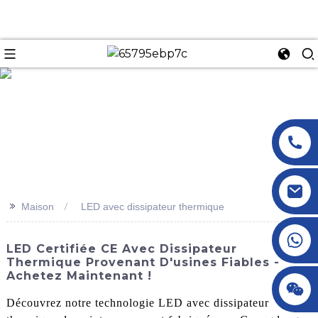
n
>>
Maison
LED avec dissipateur thermique
+86 18145770882
LED Certifiée CE Avec Dissipateur
Thermique Provenant D'usines Fiables -
Achetez Maintenant !
+86 18145770882
Découvrez notre technologie LED avec dissipateur