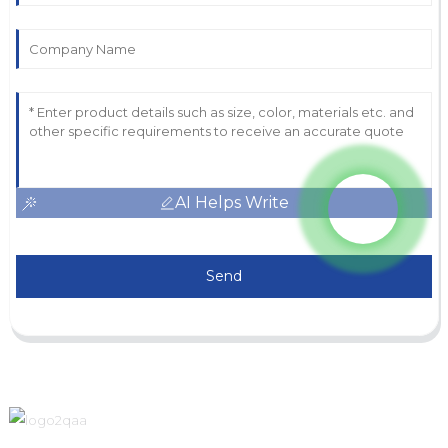
AI Helps Write
Send