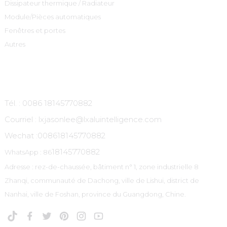
Dissipateur thermique / Radiateur
Module/Pièces automatiques
Fenêtres et portes
Autres
Contactez-Nous
Tél. : 0086 18145770882
Courriel : lxjasonlee@lxaluintelligence.com
Wechat :
008618145770882
18145770882
WhatsApp : 86
Adresse : rez-de-chaussée, bâtiment n° 1, zone industrielle 8
Zhanqi, communauté de Dachong, ville de Lishui, district de
Nanhai, ville de Foshan, province du Guangdong, Chine.