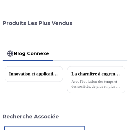
Produits Les Plus Vendus
Blog Connexe
Innovation et application des matériaux en alliage d'aluminium dans le domaine des véhicules à énergie nouvelle
La charnière à engrenage continu remplace progressivement la charnière traditionnelle avec le développement des temps ?
Avec l'évolution des temps et
des sociétés, de plus en plus de
personnes améliorent leur
qualité de vie. Outre les
besoins quotidiens, elles
envisagent de plus en plus de
faire des choix...
Recherche Associée