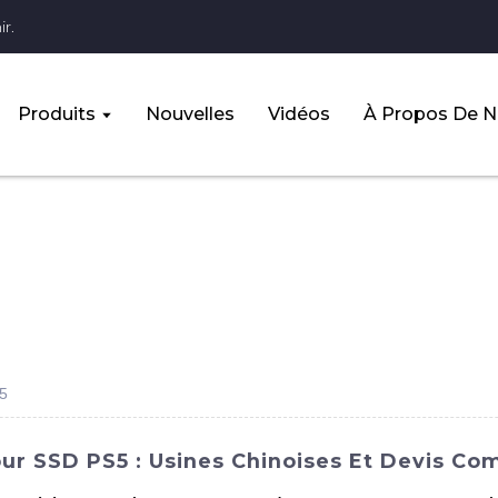
r.
Produits
Nouvelles
Vidéos
À Propos De 
S5
r SSD PS5 : Usines Chinoises Et Devis Com