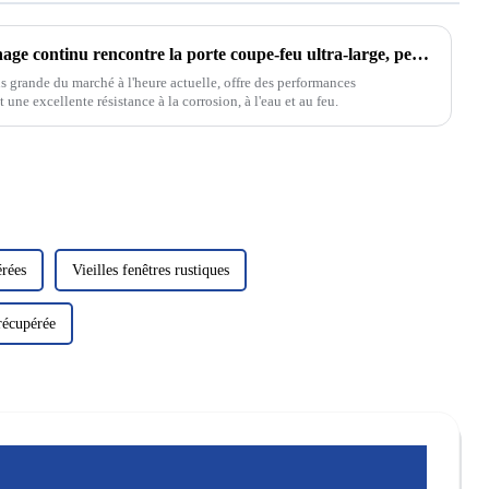
Lorsque la charnière à engrenage continu rencontre la porte coupe-feu ultra-large, peut-elle défier le succès ?
s grande du marché à l'heure actuelle, offre des performances
une excellente résistance à la corrosion, à l'eau et au feu.
érées
Vieilles fenêtres rustiques
récupérée