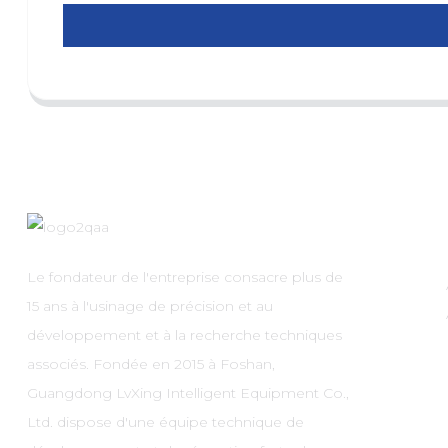
Le fondateur de l'entreprise consacre plus de
15 ans à l'usinage de précision et au
développement et à la recherche techniques
associés. Fondée en 2015 à Foshan,
Guangdong LvXing Intelligent Equipment Co.,
Ltd. dispose d'une équipe technique de