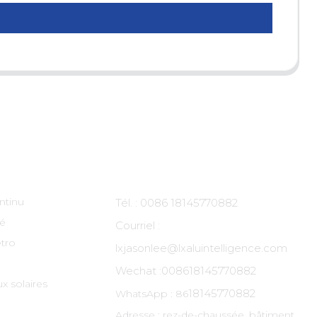
ts
Contactez-Nous
ntinu
Tél. : 0086 18145770882
té
Courriel :
tro
lxjasonlee@lxaluintelligence.com
Wechat :
008618145770882
x solaires
18145770882
WhatsApp : 86
Adresse : rez-de-chaussée, bâtiment