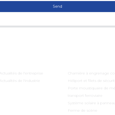
Send
Information
Catégories De Produi
Actualités de l'entreprise
Charnière à engrenage co
Actualités de l'industrie
Héliport et filets de sécuri
Porte moustiquaire de mé
transport ferroviaire
Système solaire à panneau
Ferme de scène