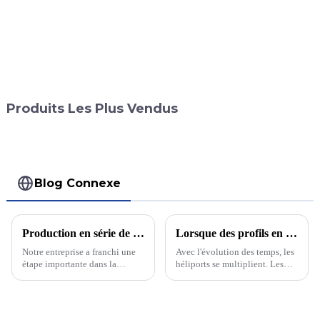
Produits Les Plus Vendus
Blog Connexe
Production en série de charnières à engrenage continu
Lorsque des profils en aluminium sont combinés, pensez-vous qu'il s'agit d'un filet de sécurité pour périmètre d'héliport ?
Notre entreprise a franchi une
Avec l'évolution des temps, les
étape importante dans la
héliports se multiplient. Les
production en série de
hélicoptères sont utilisés pour
charnières à engrenage continu,
le sauvetage médical et le
établissant ainsi une nouvelle
tourisme. Afin de répondre aux
norme dans l'industrie
exigences et à l'acceptation, la