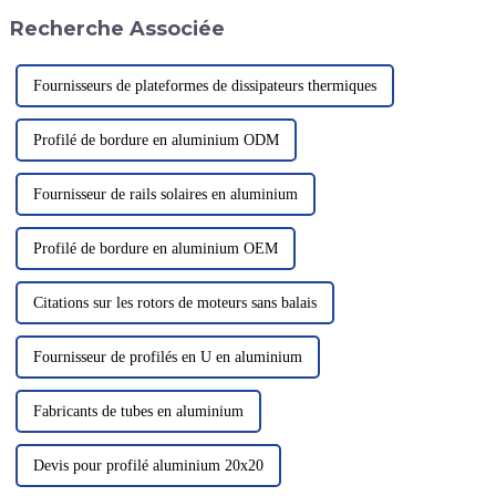
manufacturière. Ces charnières
plupart des héliports…
Recherche Associée
avancées, réputées pour leur
durabilité...
Fournisseurs de plateformes de dissipateurs thermiques
Profilé de bordure en aluminium ODM
Fournisseur de rails solaires en aluminium
Profilé de bordure en aluminium OEM
Citations sur les rotors de moteurs sans balais
Fournisseur de profilés en U en aluminium
Fabricants de tubes en aluminium
Devis pour profilé aluminium 20x20