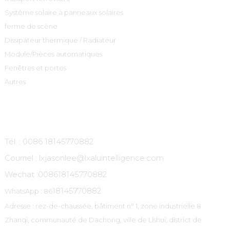
Système solaire à panneaux solaires
ferme de scène
Dissipateur thermique / Radiateur
Module/Pièces automatiques
Fenêtres et portes
Autres
Contactez-Nous
Tél. : 0086 18145770882
Courriel : lxjasonlee@lxaluintelligence.com
Wechat :
008618145770882
18145770882
WhatsApp : 86
Adresse : rez-de-chaussée, bâtiment n° 1, zone industrielle 8
Zhanqi, communauté de Dachong, ville de Lishui, district de