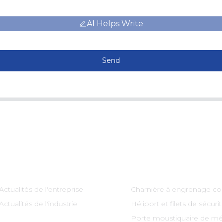
AI Helps Write
Send
Information
Catégories De Produi
Actualités de l'entreprise
Charnière à engrenage co
Actualités de l'industrie
Héliport et filets de sécuri
Porte moustiquaire de mé