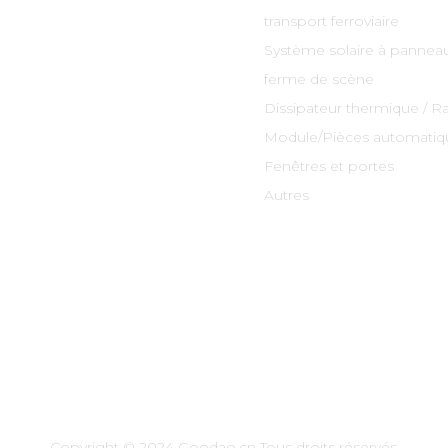
transport ferroviaire
Système solaire à panneau
ferme de scène
Dissipateur thermique / R
Module/Pièces automatiq
Fenêtres et portes
Autres
Copyright © 2024 Goodao.cn Tous droits réservés