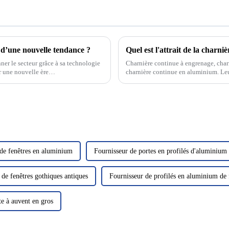
 d’une nouvelle tendance ?
er le secteur grâce à sa technologie
Charnière continue à engrenage, charn
ir une nouvelle ère…
charnière continue en aluminium. Leur
catégorie des charnières lourdes, une
 de fenêtres en aluminium
Fournisseur de portes en profilés d'aluminium
 de fenêtres gothiques antiques
Fournisseur de profilés en aluminium de
te à auvent en gros