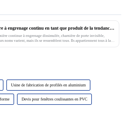
Quel est l'attrait de la charnière à engrenage continu en tant que produit de la tendance de développement de l'époque ?
ière continue à engrenage dissimulée, charnière de porte invisible,
s noms varient, mais ils se ressemblent tous. Ils appartiennent tous à la
 sorte de…
Usine de fabrication de profilés en aluminium
 forme
Devis pour fenêtres coulissantes en PVC