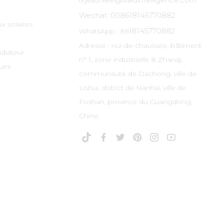
Wechat :
008618145770882
x solaires
18145770882
WhatsApp : 86
Adresse : rez-de-chaussée, bâtiment
adiateur
n° 1, zone industrielle 8 Zhanqi,
ues
communauté de Dachong, ville de
Lishui, district de Nanhai, ville de
Foshan, province du Guangdong,
Chine.