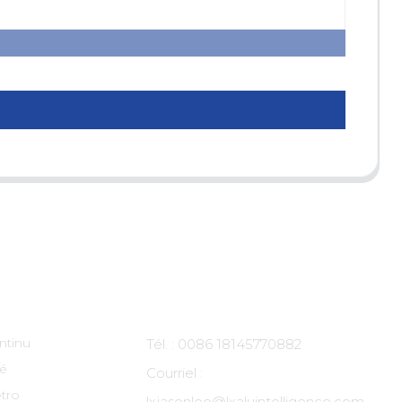
ts
Contactez-Nous
ntinu
Tél. : 0086 18145770882
té
Courriel :
tro
lxjasonlee@lxaluintelligence.com