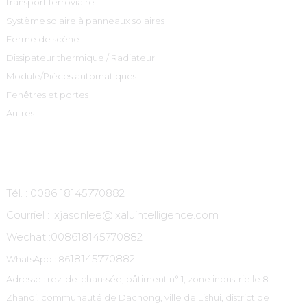
transport ferroviaire
Système solaire à panneaux solaires
Ferme de scène
Dissipateur thermique / Radiateur
Module/Pièces automatiques
Fenêtres et portes
Autres
Contactez-Nous
Tél. : 0086 18145770882
Courriel : lxjasonlee@lxaluintelligence.com
Wechat :
008618145770882
18145770882
WhatsApp : 86
Adresse : rez-de-chaussée, bâtiment n° 1, zone industrielle 8
Zhanqi, communauté de Dachong, ville de Lishui, district de