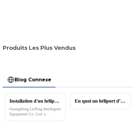
Produits Les Plus Vendus
Blog Connexe
Installation d'un héliport pour hélicoptères sur un navire
En quoi un héliport d’hôpital est-il différent des autres héliports ?
Guangdong LuXing Intelligent
Equipment Co., Ltd. a
récemment achevé l'installation
d'un héliport pour hélicoptères
sur son navire, marquant ainsi
une étape importante pour