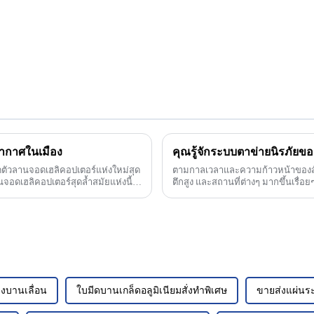
อากาศในเมือง
คุณรู้จักระบบตาข่ายนิรภัยข
ิดตัวลานจอดเฮลิคอปเตอร์แห่งใหม่สุด
ตามกาลเวลาและความก้าวหน้าของสัง
อดเฮลิคอปเตอร์สุดล้ำสมัยแห่งนี้มี
ตึกสูง และสถานที่ต่างๆ มากขึ้นเรื่
างบานเลื่อน
ใบมีดบานเกล็ดอลูมิเนียมสั่งทำพิเศษ
ขายส่งแผ่นร