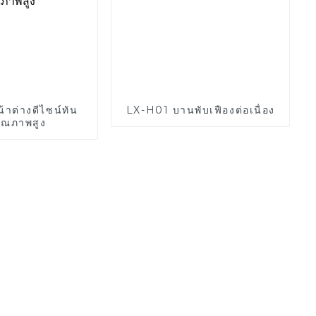
้าต่างดีไซน์ทัน
LX-H01 บานพับเฟืองต่อเนื่อง
คุณภาพสูง