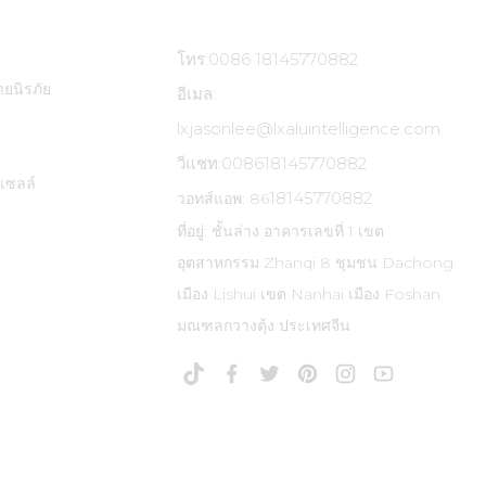
โทร:0086 18145770882
ยนิรภัย
อีเมล:
lxjasonlee@lxaluintelligence.com
วีแชท:
008618145770882
เซลล์
18145770882
วอทส์แอพ: 86
ที่อยู่: ชั้นล่าง อาคารเลขที่ 1 เขต
อุตสาหกรรม Zhanqi 8 ชุมชน Dachong
เมือง Lishui เขต Nanhai เมือง Foshan
มณฑลกวางตุ้ง ประเทศจีน