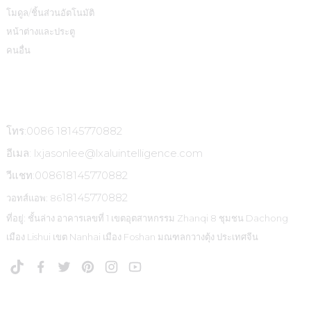
โมดูล/ชิ้นส่วนอัตโนมัติ
หน้าต่างและประตู
คนอื่น
ติดต่อเรา
โทร:0086 18145770882
อีเมล: lxjasonlee@lxaluintelligence.com
วีแชท:
008618145770882
18145770882
วอทส์แอพ: 86
ที่อยู่: ชั้นล่าง อาคารเลขที่ 1 เขตอุตสาหกรรม Zhanqi 8 ชุมชน Dachong
เมือง Lishui เขต Nanhai เมือง Foshan มณฑลกวางตุ้ง ประเทศจีน