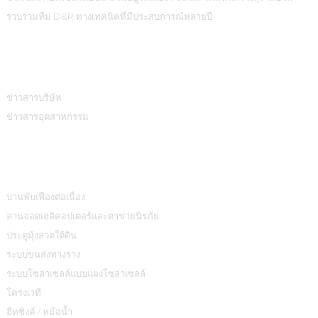
รวบรวมทีม D&R ทางเทคนิคที่มีประสบการณ์หลายปี
ข้อมูล
ข่าวสารบริษัท
ข่าวสารอุตสาหกรรม
หมวดหมู่สินค้า
บานพับเฟืองต่อเนื่อง
ลานจอดเฮลิคอปเตอร์และตาข่ายนิรภัย
ประตูมุ้งลวดใต้ดิน
ระบบขนส่งทางราง
ระบบโซล่าเซลล์แบบแผงโซล่าเซลล์
โครงเวที
ฮีทซิงค์ / หม้อน้ำ