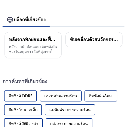
บล็อกที่เกี่ยวข้อง
หลังจากพักผ่อนและฟื้นฟูร่างกายในช่วงวันหยุด
ขับเคลื่อนด้วยนวัตกรรม ก้าวสู่ยุคใหม่ของการผลิตอลูมิเนียมในอุตสาหกรรม
หลังจากพักผ่อนและเติมพลังใน
ช่วงวันหยุดยาว ในที่สุดเราก็ได้
กลับมาทำงานอีกครั้งในปีใหม่
พนักงานทุกคนกลับมาจากช่วง
วันหยุดยาวและพร้อมที่จะ
เผชิญกับความท้าทายใหม่ๆ
และทำงานต่อไป...
การค้นหาที่เกี่ยวข้อง
ฮีทซิงค์ DDR5
ฉนวนกันความร้อน
ฮีทซิงค์ 45มม.
ฮีตซิงก์ขนาดเล็ก
แม่พิมพ์ระบายความร้อน
ฮีทซิงค์ 360 องศา
กล่องระบายความร้อน