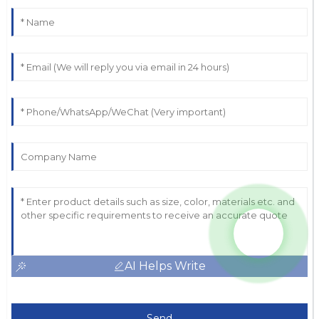
AI Helps Write
Send