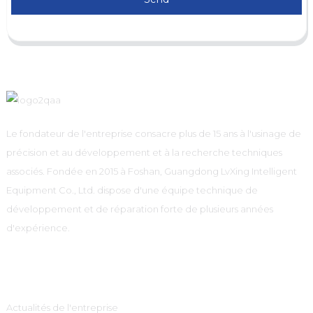
Le fondateur de l'entreprise consacre plus de 15 ans à l'usinage de
précision et au développement et à la recherche techniques
associés. Fondée en 2015 à Foshan, Guangdong LvXing Intelligent
Equipment Co., Ltd. dispose d'une équipe technique de
développement et de réparation forte de plusieurs années
d'expérience.
Information
Actualités de l'entreprise