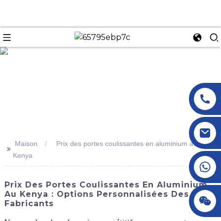
n
Maison
Prix ​​des portes coulissantes en aluminium au
>>
Kenya
+86 18145770882
Prix ​​des Portes Coulissantes En Aluminium
Au Kenya : Options Personnalisées Des
+86 18145770882
Fabricants