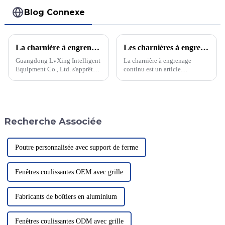
Blog Connexe
La charnière à engrenage continu marquera-t-elle le début d’une nouvelle tendance ?
Les charnières à engrenage continu d'une quantité de 800 ont toutes été emballées et attendent la livraison.
Guangdong LvXing Intelligent
La charnière à engrenage
Equipment Co., Ltd. s'apprête à
continu est un article
révolutionner le secteur grâce à
couramment utilisé pour relier
sa technologie innovante de
et soutenir portes, meubles,
charnières à engrenage continu.
machines et équipements. Sa
Cette avancée devrait ouvrir
fonction principale est de
une nouvelle ère…
permettre le mouvement relatif
Recherche Associée
entre deux objets.
Poutre personnalisée avec support de ferme
Fenêtres coulissantes OEM avec grille
Fabricants de boîtiers en aluminium
Fenêtres coulissantes ODM avec grille