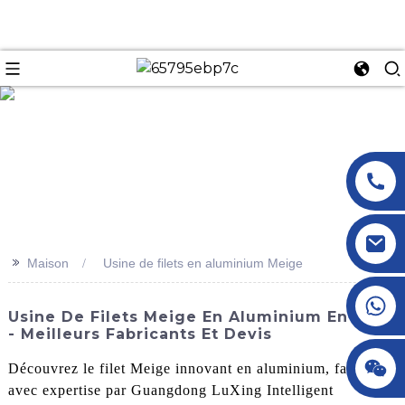
n
>>
Maison
Usine de filets en aluminium Meige
+86 18145770882
Usine De Filets Meige En Aluminium En Gros
- Meilleurs Fabricants Et Devis
+86 18145770882
Découvrez le filet Meige innovant en aluminium, fabriqué
avec expertise par Guangdong LuXing Intelligent