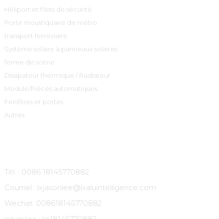
Héliport et filets de sécurité
Porte moustiquaire de métro
transport ferroviaire
Système solaire à panneaux solaires
ferme de scène
Dissipateur thermique / Radiateur
Module/Pièces automatiques
Fenêtres et portes
Autres
Contactez-Nous
Tél. : 0086 18145770882
Courriel : lxjasonlee@lxaluintelligence.com
Wechat :
008618145770882
18145770882