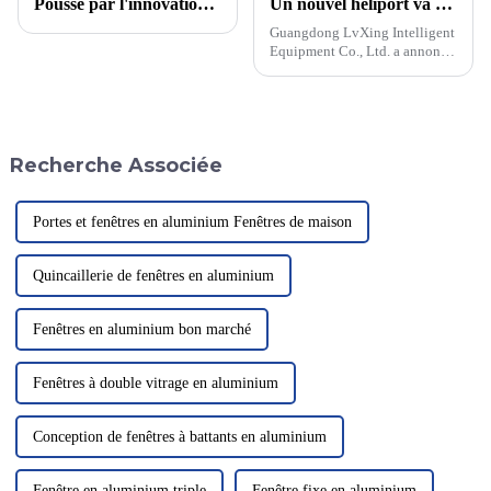
Poussé par l'innovation, à la tête d'une nouvelle ère de production industrielle d'aluminium
Un nouvel héliport va révolutionner le transport aérien urbain
Guangdong LvXing Intelligent
Equipment Co., Ltd. a annoncé
le lancement d'un nouvel
héliport révolutionnaire
destiné à transformer le
transport aérien urbain. Cet
héliport innovant vise à
Recherche Associée
améliorer l'accessibilité...
Portes et fenêtres en aluminium Fenêtres de maison
Quincaillerie de fenêtres en aluminium
Fenêtres en aluminium bon marché
Fenêtres à double vitrage en aluminium
Conception de fenêtres à battants en aluminium
Fenêtre en aluminium triple
Fenêtre fixe en aluminium