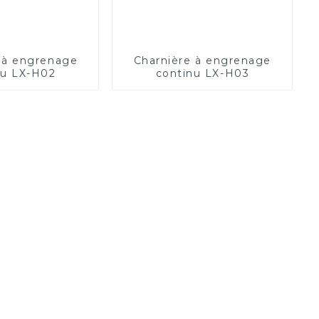
 à engrenage
Charnière à engrenage
nu LX-H02
continu LX-H03