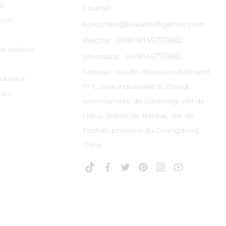
té
Courriel :
tro
lxjasonlee@lxaluintelligence.com
Wechat :
008618145770882
x solaires
18145770882
WhatsApp : 86
Adresse : rez-de-chaussée, bâtiment
adiateur
n° 1, zone industrielle 8 Zhanqi,
ues
communauté de Dachong, ville de
Lishui, district de Nanhai, ville de
Foshan, province du Guangdong,
Chine.