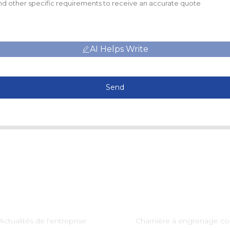
AI Helps Write
Send
Information
Catégories De Produi
Actualités de l'entreprise
Charnière à engrenage co