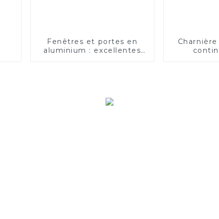
Fenêtres et portes en
Charnière
aluminium : excellentes
conti
en termes d'isolation
thermique et phonique