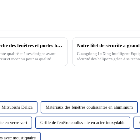
FengYiJu Windows and Doors, un acteur leader sur le marché des fenêtres et portes haut de gamme !
Notre filet de sécurité a grand
nte qualité et à ses designs avant-
Guangdong LuXing Intelligent Equipm
teur et reconnu pour sa qualité
sécurité des héliports grâce à sa tec
sécurité globale des héliports.
e Mitsubishi Delica
Matériaux des fenêtres coulissantes en aluminium
te en verre vert
Grille de fenêtre coulissante en acier inoxydable
es avec moustiquaire