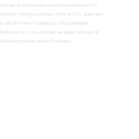
Far | Luxing Smart
l'usinage de précision ainsi qu'au développement et à la
Manufacturing navigue à
travers le monde
recherche techniques connexes. Créée en 2015, située dans
la ville de Foshan, Guangdong LvXing Intelligent
Equipment Co., Ltd a constitué une équipe technique de
D&R avec plusieurs années d'expérience.