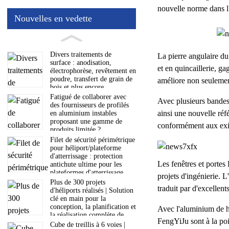
nouvelle norme dans l'
Nouvelles en vedette
Le client est t
Le client est t
Le client est t
Divers traitements de
La pierre angulaire du
surface : anodisation,
et en quincaillerie, 
électrophorèse, revêtement en
poudre, transfert de grain de
améliore non seulemen
bois et plus encore
Le client est t
Le client est t
Le client est t
Fatigué de collaborer avec
Avec plusieurs bandes d
des fournisseurs de profilés
ainsi une nouvelle réf
en aluminium instables
proposant une gamme de
conformément aux exig
produits limitée ?
Filet de sécurité périmétrique
pour héliport/plateforme
d'atterrissage : protection
Les fenêtres et portes
antichute ultime pour les
plateformes d'atterrissage
projets d'ingénierie. 
aéronautiques
Plus de 300 projets
traduit par d'excellent
d'héliports réalisés | Solution
clé en main pour la
conception, la planification et
Avec l'aluminium de 
la réalisation complète de
FengYiJu sont à la poin
votre projet
Cube de treillis à 6 voies |