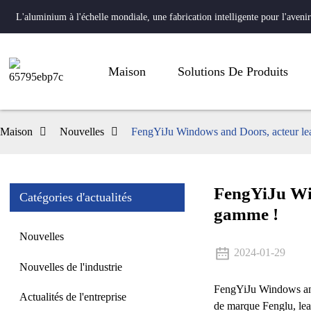
L'aluminium à l'échelle mondiale, une fabrication intelligente pour l'avenir
Maison
Solutions De Produits
Maison
Nouvelles
FengYiJu Windows and Doors, acteur lead
FengYiJu Win
Catégories d'actualités
gamme !
Nouvelles
2024-01-29
Nouvelles de l'industrie
FengYiJu Windows and D
Actualités de l'entreprise
de marque Fenglu, lead