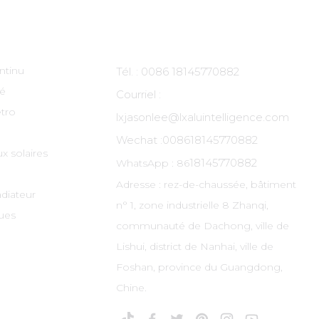
ts
Contactez-Nous
ntinu
Tél. : 0086 18145770882
té
Courriel :
tro
lxjasonlee@lxaluintelligence.com
Wechat :
008618145770882
x solaires
18145770882
WhatsApp : 86
Adresse : rez-de-chaussée, bâtiment
adiateur
n° 1, zone industrielle 8 Zhanqi,
ues
communauté de Dachong, ville de
Lishui, district de Nanhai, ville de
Foshan, province du Guangdong,
Chine.