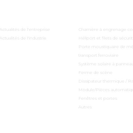
Information
Catégories De Produi
Actualités de l'entreprise
Charnière à engrenage co
Actualités de l'industrie
Héliport et filets de sécuri
Porte moustiquaire de mé
transport ferroviaire
Système solaire à panneau
Ferme de scène
Dissipateur thermique / R
Module/Pièces automatiq
Fenêtres et portes
Autres