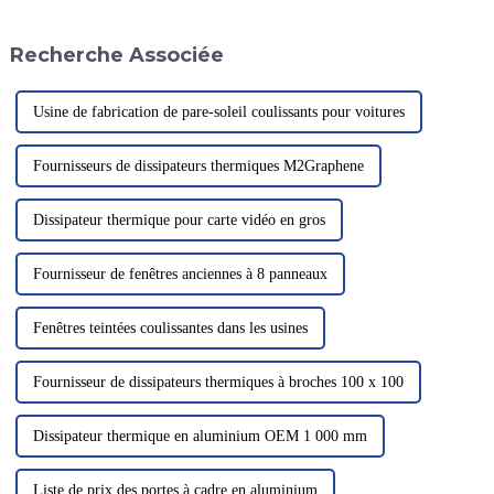
les meubles et d'autres
propriétés telles que la légèreté,
domaines. Avec le
la haute résistance et la
Recherche Associée
développement de la
résistance à la corrosion...
technologie, ses types et
fonctions ont évolué.
Usine de fabrication de pare-soleil coulissants pour voitures
Fournisseurs de dissipateurs thermiques M2Graphene
Dissipateur thermique pour carte vidéo en gros
Fournisseur de fenêtres anciennes à 8 panneaux
Fenêtres teintées coulissantes dans les usines
Fournisseur de dissipateurs thermiques à broches 100 x 100
Dissipateur thermique en aluminium OEM 1 000 mm
Liste de prix des portes à cadre en aluminium