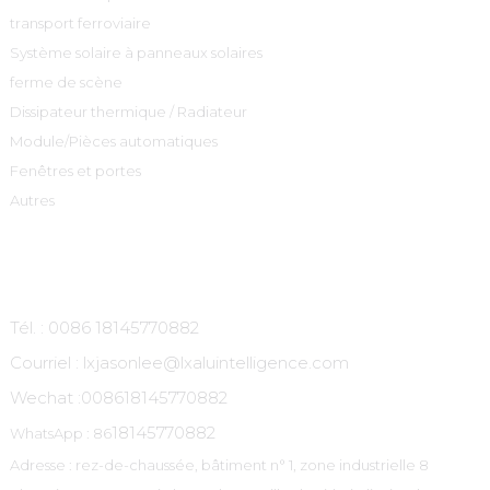
transport ferroviaire
Système solaire à panneaux solaires
ferme de scène
Dissipateur thermique / Radiateur
Module/Pièces automatiques
Fenêtres et portes
Autres
Contactez-Nous
Tél. : 0086 18145770882
Courriel : lxjasonlee@lxaluintelligence.com
Wechat :
008618145770882
18145770882
WhatsApp : 86
Adresse : rez-de-chaussée, bâtiment n° 1, zone industrielle 8