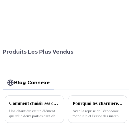
Produits Les Plus Vendus
Blog Connexe
Comment choisir ses charnières ? Laquelle est la plus adaptée : charnière à engrenage continu ou charnière traditionnelle ?
Pourquoi les charnières à engrenage continu sont-elles si populaires ? Après avoir lu cette nouvelle, vous allez devoir revoir votre perception des charnières !
Une charnière est un élément
Avec la reprise de l'économie
qui relie deux parties d'un objet
mondiale et l'essor des marchés
et assure son mouvement. Elle
émergents, les profilés en
est largement utilisée pour les
aluminium sont privilégiés en
portes et fenêtres, les armoires,
raison de leurs excellentes