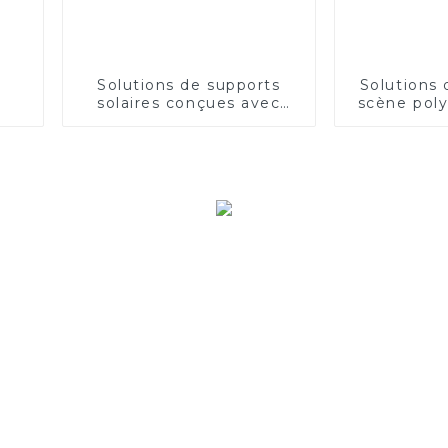
Solutions de supports
Solutions 
solaires conçues avec
scène poly
précision
une sécur