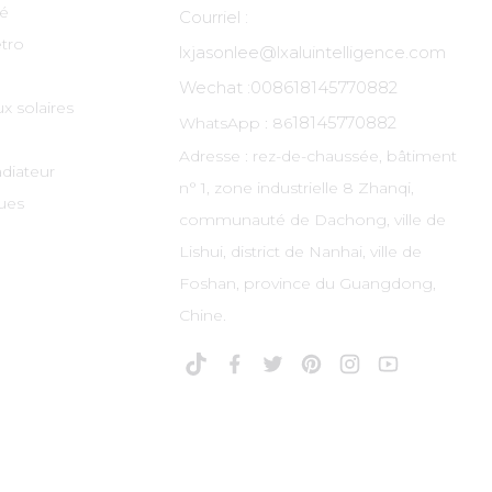
té
Courriel :
tro
lxjasonlee@lxaluintelligence.com
Wechat :
008618145770882
x solaires
18145770882
WhatsApp : 86
Adresse : rez-de-chaussée, bâtiment
adiateur
n° 1, zone industrielle 8 Zhanqi,
ues
communauté de Dachong, ville de
Lishui, district de Nanhai, ville de
Foshan, province du Guangdong,
Chine.