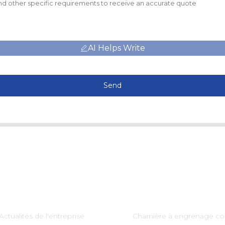
AI Helps Write
Send
Information
Catégories De Produi
Actualités de l'entreprise
Charnière à engrenage co