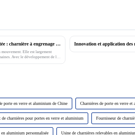
Comment choisir ses charnières ? Laquelle est la plus adaptée : charnière à engrenage continu ou charnière traditionnelle ?
on mouvement. Elle est largement
domaines. Avec le développement de la
de porte en verre et aluminium de Chine
Charnières de porte en verre et
t de charnières pour portes en verre et aluminium
Fournisseur de charniè
 en aluminium personnalisée
Usine de charnières relevables en alumini