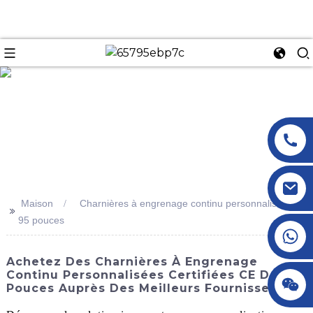
n
Maison
Charnières à engrenage continu personnalisées de
>>
95 pouces
+86 18145770882
Achetez Des Charnières À Engrenage
Continu Personnalisées Certifiées CE De 95
+86 18145770882
Pouces Auprès Des Meilleurs Fournisseurs.