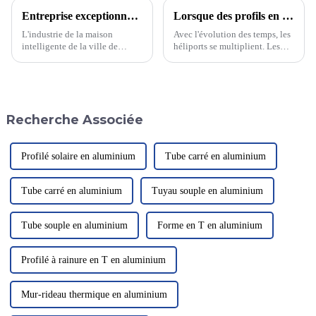
Entreprise exceptionnelle dans la ville de Lishui, ville de Foshan
Lorsque des profils en aluminium sont combinés, pensez-vous qu'il s'agit d'un filet de sécurité pour périmètre d'héliport ?
L'industrie de la maison
Avec l'évolution des temps, les
intelligente de la ville de
héliports se multiplient. Les
Lishui a ajouté de nouveaux
hélicoptères sont utilisés pour
talents et construira la plus
le sauvetage médical et le
grande base de portes et
tourisme. Afin de répondre aux
fenêtres intelligentes haut de
exigences et à l'acceptation, la
gamme du Guangdong
plupart des héliports…
Recherche Associée
Profilé solaire en aluminium
Tube carré en aluminium
Tube carré en aluminium
Tuyau souple en aluminium
Tube souple en aluminium
Forme en T en aluminium
Profilé à rainure en T en aluminium
Mur-rideau thermique en aluminium