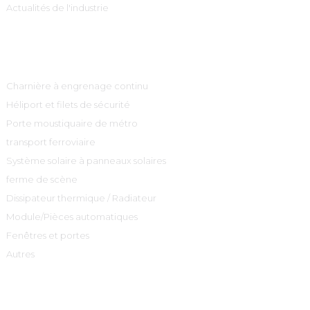
Actualités de l'industrie
Catégories De Produits
Charnière à engrenage continu
Héliport et filets de sécurité
Porte moustiquaire de métro
transport ferroviaire
Système solaire à panneaux solaires
ferme de scène
Dissipateur thermique / Radiateur
Module/Pièces automatiques
Fenêtres et portes
Autres
Contactez-Nous