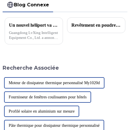
Blog Connexe
Un nouvel héliport va révolutionner le transport aérien urbain
Revêtement en poudre délicat
Guangdong LvXing Intelligent
Equipment Co., Ltd. a annoncé
le lancement d'un nouvel
héliport révolutionnaire
destiné à transformer le
transport aérien urbain. Cet
héliport innovant vise à
Recherche Associée
améliorer l'accessibilité...
Moteur de dissipateur thermique personnalisé My1020d
Fournisseur de fenêtres coulissantes pour hôtels
Profilé solaire en aluminium sur mesure
Pâte thermique pour dissipateur thermique personnalisé