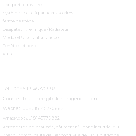
transport ferroviaire
Système solaire à panneaux solaires
ferme de scène
Dissipateur thermique / Radiateur
Module/Pièces automatiques
Fenêtres et portes
Autres
Contactez-Nous
Tél. : 0086 18145770882
Courriel : lxjasonlee@lxaluintelligence.com
Wechat :
008618145770882
18145770882
WhatsApp : 86
Adresse : rez-de-chaussée, bâtiment n° 1, zone industrielle 8
Zhanqi, communauté de Dachong, ville de Lishui, district de