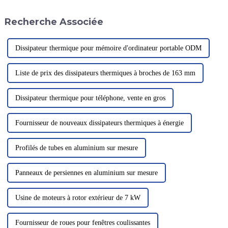
pour l'installation de portes
grande hauteur, et de plus en
robustes et industrielles. Ce
plus d'endroits doivent être
Recherche Associée
type de charnière…
protégés par des mesures de
sécurité.
Dissipateur thermique pour mémoire d'ordinateur portable ODM
Liste de prix des dissipateurs thermiques à broches de 163 mm
Dissipateur thermique pour téléphone, vente en gros
Fournisseur de nouveaux dissipateurs thermiques à énergie
Profilés de tubes en aluminium sur mesure
Panneaux de persiennes en aluminium sur mesure
Usine de moteurs à rotor extérieur de 7 kW
Fournisseur de roues pour fenêtres coulissantes