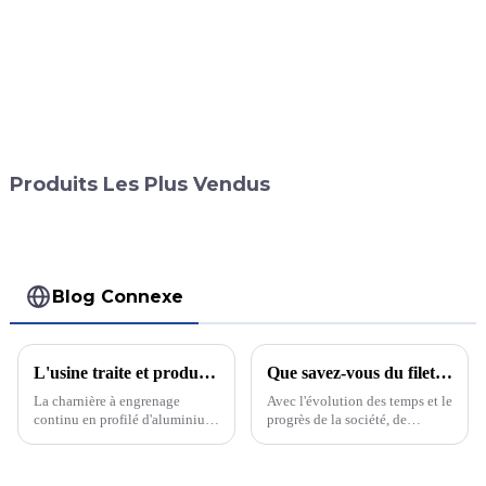
Produits Les Plus Vendus
Blog Connexe
L'usine traite et produit de grandes quantités de charnières à engrenages continus.
Que savez-vous du filet de sécurité du levage automatique ?
La charnière à engrenage
Avec l'évolution des temps et le
continu en profilé d'aluminium
progrès de la société, de
est une charnière en alliage
nombreux endroits ont été
d'aluminium haute performance
aménagés et utilisés par les
et durable, largement utilisée
gens, comme les immeubles de