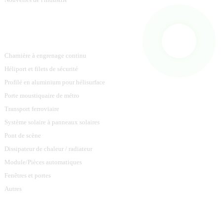
Catégories De Produits
Charnière à engrenage continu
Héliport et filets de sécurité
Profilé en aluminium pour hélisurface
Porte moustiquaire de métro
Transport ferroviaire
Système solaire à panneaux solaires
Pont de scène
Dissipateur de chaleur / radiateur
Module/Pièces automatiques
Fenêtres et portes
Autres
Contactez-Nous