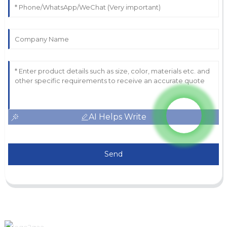
AI Helps Write
Send