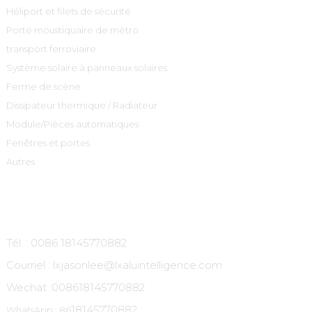
Héliport et filets de sécurité
Porte moustiquaire de métro
transport ferroviaire
Système solaire à panneaux solaires
Ferme de scène
Dissipateur thermique / Radiateur
Module/Pièces automatiques
Fenêtres et portes
Autres
Contactez-Nous
Tél. : 0086 18145770882
Courriel : lxjasonlee@lxaluintelligence.com
Wechat :
008618145770882
18145770882
WhatsApp : 86