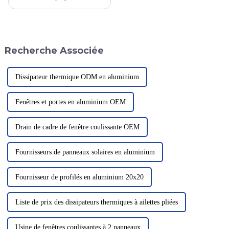
applications multiples. Les
profilés en aluminium sont
devenus le matériau de base de
nombreuses industries en
raison de leur résistance
Recherche Associée
inhérente, de leur légèreté et de
leur excellente ...
Dissipateur thermique ODM en aluminium
Fenêtres et portes en aluminium OEM
Drain de cadre de fenêtre coulissante OEM
Fournisseurs de panneaux solaires en aluminium
Fournisseur de profilés en aluminium 20x20
Liste de prix des dissipateurs thermiques à ailettes pliées
Usine de fenêtres coulissantes à 2 panneaux