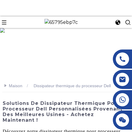
n
>>
Maison
Dissipateur thermique du processeur Dell
+86 18145770882
Solutions De Dissipateur Thermique Pour
Processeur Dell Personnalisées Provenant
Des Meilleures Usines - Achetez
+86 18145770882
Maintenant !
Découvrez notre dissipateur thermique pour processeur