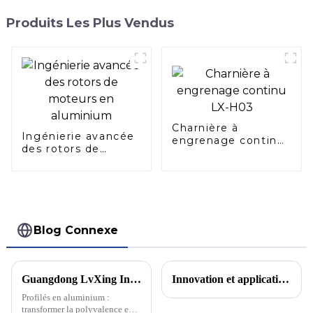
Produits Les Plus Vendus
Charnière à
Ingénierie avancée
engrenage continu
des rotors de
LX-H03
moteurs en
aluminium
Blog Connexe
Guangdong LvXing Intelligent Equipment Co., Ltd commence une nouvelle année avec des commandes CNC
Innovation et application des matériaux en alliage d'aluminium dans le domaine des véhicules à énergie nouvelle
Profilés en aluminium :
transformer la polyvalence en