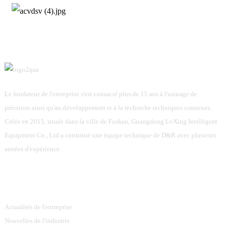
Le fondateur de l'entreprise s'est consacré plus de 15 ans à l'usinage de
précision ainsi qu'au développement et à la recherche techniques connexes.
Créée en 2015, située dans la ville de Foshan, Guangdong LvXing Intelligent
Equipment Co., Ltd a constitué une équipe technique de D&R avec plusieurs
années d'expérience.
Information
Actualités de l'entreprise
Nouvelles de l'industrie