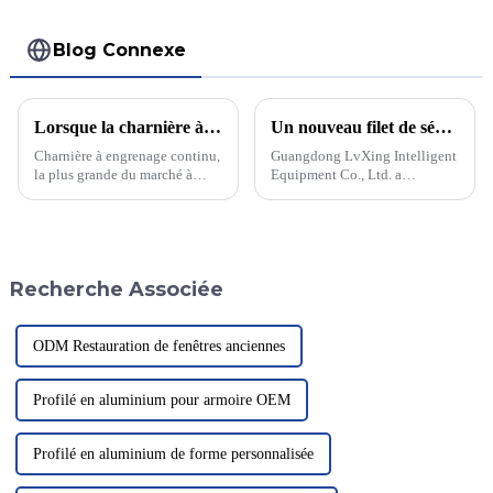
Blog Connexe
Lorsque la charnière à engrenage continu rencontre la porte coupe-feu ultra-large, peut-elle défier le succès ?
Un nouveau filet de sécurité pour héliport améliore la sécurité aérienne
Charnière à engrenage continu,
Guangdong LvXing Intelligent
la plus grande du marché à
Equipment Co., Ltd. a
l'heure actuelle, offre des
développé un filet de sécurité
performances exceptionnelles.
révolutionnaire pour héliports,
Elle offre notamment une
susceptible de révolutionner la
excellente résistance à la
sécurité à l'atterrissage des
corrosion, à l'eau et au feu.
hélicoptères. Ce filet
Recherche Associée
innovant...
ODM Restauration de fenêtres anciennes
Profilé en aluminium pour armoire OEM
Profilé en aluminium de forme personnalisée