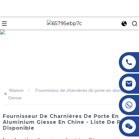
n
Maison
Fournisseur de charnières de porte en aluminium
>>
Giesse
+86 18145770882
Fournisseur De Charnières De Porte En
Aluminium Giesse En Chine - Liste De Prix
+86 18145770882
Disponible