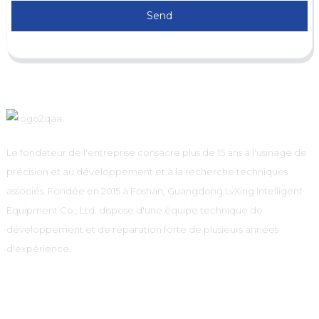
Send
Le fondateur de l'entreprise consacre plus de 15 ans à l'usinage de
précision et au développement et à la recherche techniques
associés. Fondée en 2015 à Foshan, Guangdong LvXing Intelligent
Equipment Co., Ltd. dispose d'une équipe technique de
développement et de réparation forte de plusieurs années
d'expérience.
Information