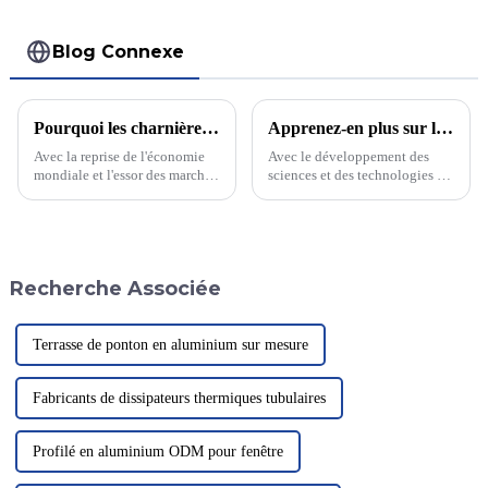
Blog Connexe
Pourquoi les charnières à engrenage continu sont-elles si populaires ? Après avoir lu cette nouvelle, vous allez devoir revoir votre perception des charnières !
Apprenez-en plus sur les charnières à engrenages continus. Laissez-vous séduire par ces pièces de quincaillerie !
Avec la reprise de l'économie
Avec le développement des
mondiale et l'essor des marchés
sciences et des technologies et
émergents, les profilés en
l'amélioration continue du
aluminium sont privilégiés en
niveau de vie, les charnières à
raison de leurs excellentes
engrenage continu suscitent un
propriétés telles que la légèreté,
intérêt croissant. Certains
la haute résistance et la
commerçants traditionnels…
Recherche Associée
résistance à la corrosion...
Terrasse de ponton en aluminium sur mesure
Fabricants de dissipateurs thermiques tubulaires
Profilé en aluminium ODM pour fenêtre