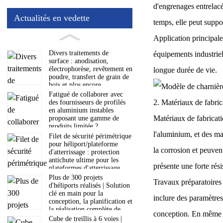
d'engrenages entrelacé
Actualités en vedette
temps, elle peut supp
Application principale 
Divers traitements de
équipements industriel
surface : anodisation,
électrophorèse, revêtement en
longue durée de vie.
poudre, transfert de grain de
bois et plus encore
Fatigué de collaborer avec
2. Matériaux de fabric
des fournisseurs de profilés
en aluminium instables
Matériaux de fabricati
proposant une gamme de
produits limitée ?
l'aluminium, et des ma
Filet de sécurité périmétrique
pour héliport/plateforme
la corrosion et peuven
d'atterrissage : protection
antichute ultime pour les
présente une forte rési
plateformes d'atterrissage
aéronautiques
Plus de 300 projets
Travaux préparatoires 
d'héliports réalisés | Solution
clé en main pour la
inclure des paramètres
conception, la planification et
la réalisation complète de
conception. En même t
votre projet
Cube de treillis à 6 voies |