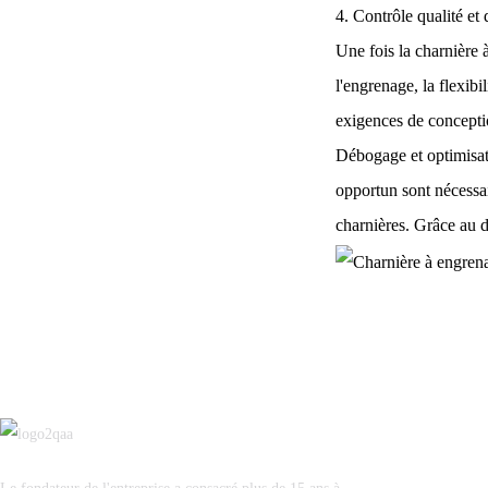
Far | Luxing Smart
4. Contrôle qualité et
Manufacturing navigue à
travers le monde
Une fois la charnière 
l'engrenage, la flexibi
exigences de conceptio
Débogage et optimisati
opportun sont nécessai
charnières. Grâce au dé