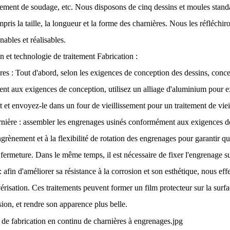
ment de soudage, etc. Nous disposons de cinq dessins et moules standard
pris la taille, la longueur et la forme des charnières. Nous les réfléchir
nables et réalisables.
on et technologie de traitement Fabrication :
res : Tout d'abord, selon les exigences de conception des dessins, conc
nt aux exigences de conception, utilisez un alliage d'aluminium pour e
 et envoyez-le dans un four de vieillissement pour un traitement de vieil
nière : assembler les engrenages usinés conformément aux exigences de 
ngrènement et à la flexibilité de rotation des engrenages pour garantir q
fermeture. Dans le même temps, il est nécessaire de fixer l'engrenage sur
: afin d'améliorer sa résistance à la corrosion et son esthétique, nous e
lvérisation. Ces traitements peuvent former un film protecteur sur la su
sion, et rendre son apparence plus belle.