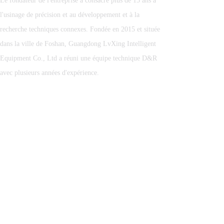
Le fondateur de l'entreprise a consacré plus de 15 ans à
l'usinage de précision et au développement et à la
recherche techniques connexes. Fondée en 2015 et située
dans la ville de Foshan, Guangdong LvXing Intelligent
Equipment Co., Ltd a réuni une équipe technique D&R
avec plusieurs années d'expérience.