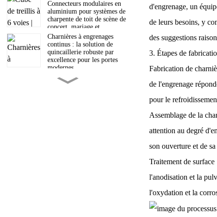
Connecteurs modulaires en
d'engrenage, un équipe
aluminium pour systèmes de
charpente de toit de scène de
de leurs besoins, y com
concert, mariage et
exposition
Charnières à engrenages
des suggestions raison
continus : la solution de
quincaillerie robuste par
3. Étapes de fabricati
excellence pour les portes
modernes
Fabrication de charniè
Comprendre le processus
de l'engrenage réponde
d'extrusion de l'aluminium :
un guide complet
pour le refroidissement
Assemblage de la char
L'équipe professionnelle de
Guangdong Luxing
attention au degré d'e
Intelligent Equipment Co.,
Ltd. est avec vous.
son ouverture et de sa 
Problème résolu pour les
Traitement de surface 
héliports sur toits :
plateforme d’atterrissage
l'anodisation et la pu
ultra-légère en alliage
d’aluminium
l'oxydation et la corro
Livraison en 40HQ :
Traversée des montagnes et
des océans, Luxing Marches