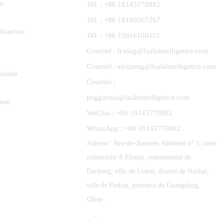
nu
Tél. : +86 18145770882
Tél. : +86 18100267267
lisurface
Tél. : +86 15916100113
Courriel : lvxing@lxaluintelligence.com
Courriel : alexzeng@lxaluintelligence.com
olaires
Courriel :
peggiemai@lxaluintelligence.com
ateur
WeChat : +86 18145770882
WhatsApp : +86 18145770882
Adresse : Rez-de-chaussée, bâtiment n° 1, zone
industrielle 8 Zhanqi, communauté de
Dachong, ville de Lishui, district de Nanhai,
ville de Foshan, province du Guangdong,
Chine.