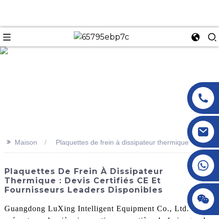
n
>>
Maison
Plaquettes de frein à dissipateur thermique
+86 18145770882
Plaquettes De Frein À Dissipateur
Thermique : Devis Certifiés CE Et
Fournisseurs Leaders Disponibles
+86 18145770882
Guangdong LuXing Intelligent Equipment Co., Ltd.