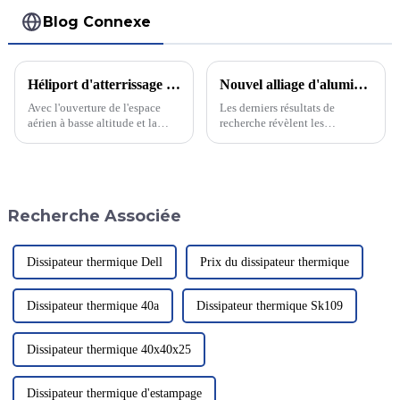
Blog Connexe
Héliport d'atterrissage pour hélicoptères de taille personnalisée
Nouvel alliage d'aluminium moulé sous pression à haute résistance : matériau clé pour l'allègement et l'amélioration des performances des véhicules automobiles
Avec l'ouverture de l'espace
Les derniers résultats de
aérien à basse altitude et la
recherche révèlent les
demande croissante de
excellentes propriétés de
sauvetage médical aérien,
l'alliage Al-Si-Mg-Mn Dans le
l'installation d'aires
développement continu de
d'atterrissage pour hélicoptères
l'industrie automobile,
dans les villes et les
l'allègement est devenu un
Recherche Associée
établissements médicaux est
moyen important d'améliorer la
devenue de plus en plus
consommation d'énergie...
fréquente.
Dissipateur thermique Dell
Prix ​​du dissipateur thermique
Dissipateur thermique 40a
Dissipateur thermique Sk109
Dissipateur thermique 40x40x25
Dissipateur thermique d'estampage