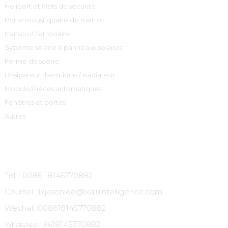
Héliport et filets de sécurité
Porte moustiquaire de métro
transport ferroviaire
Système solaire à panneaux solaires
Ferme de scène
Dissipateur thermique / Radiateur
Module/Pièces automatiques
Fenêtres et portes
Autres
Contactez-Nous
Tél. : 0086 18145770882
Courriel : lxjasonlee@lxaluintelligence.com
Wechat :
008618145770882
18145770882
WhatsApp : 86